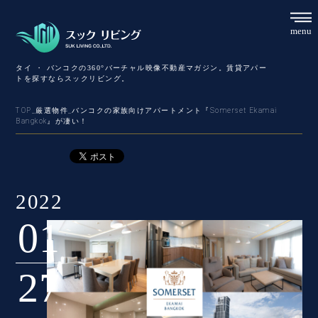
S
menu
タイ ・ バンコクの360°バーチャル映像不動産マガジン。賃貸アパー
トを探すならスックリビング。
TOP
_
厳選物件
_
バンコクの家族向けアパートメント『Somerset Ekamai
Bangkok』が凄い！
2022
01
27