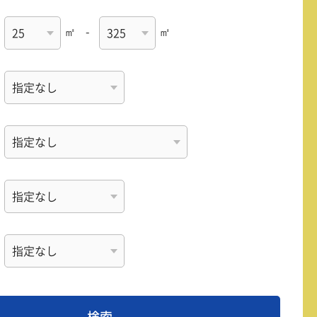
㎡
-
㎡