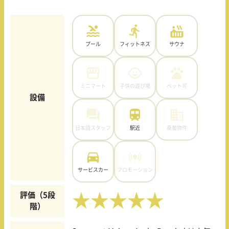
プール
フィットネス
サウナ
ミニマート
子供の遊び場
ペット可
設備
日本語スタッフ
駅近
高層物件
サービスカー
プロモーション
評価（5段
★★★★★
階）