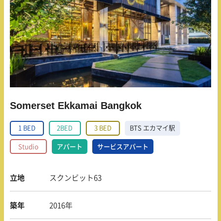
Somerset Ekkamai Bangkok
1 BED
2BED
3 BED
BTS エカマイ駅
Studio
アパート
サービスアパート
立地
スクンビット63
築年
2016年