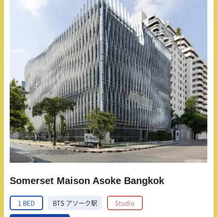
Somerset Maison Asoke Bangkok
1 BED
BTS アソーク駅
Studio