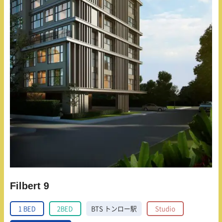
Filbert 9
1 BED
2BED
BTS トンロー駅
Studio