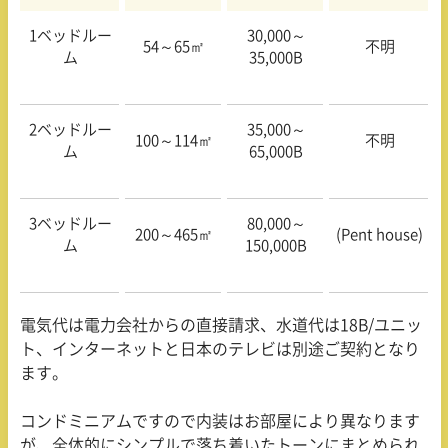
1ベッドルー
30,000～
54～
65
㎡
不明
ム
35,000B
2ベッドルー
35,000～
100～
114
㎡
不明
ム
65,000B
3ベッドルー
80,000～
200～
465
㎡
(Pent house)
ム
150,000B
電気代は電力会社からの直接請求、水道代は
18B/
ユニッ
ト、インターネットと日本のテレビは別途ご契約となり
ます。
コンドミニアムですので内装はお部屋により異なります
が、全体的にシンプルで落ち着いたトーンにまとめられ