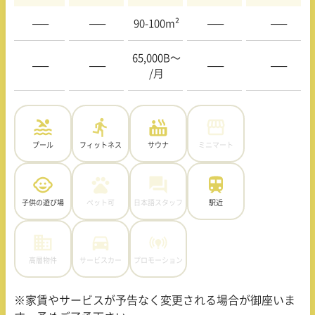
—–
—–
90-100m²
—–
—–
65,000B〜
—–
—–
—–
—–
/月
プール
フィットネス
サウナ
ミニマート
子供の遊び場
ペット可
日本語スタッフ
駅近
高層物件
サービスカー
プロモーション
※家賃やサービスが予告なく変更される場合が御座いま