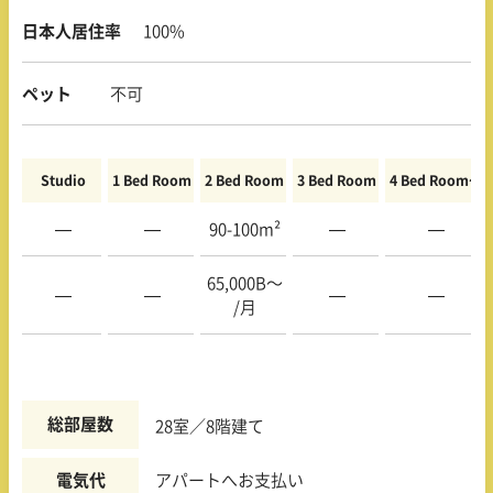
日本人居住率
100%
ペット
不可
Studio
1 Bed Room
2 Bed Room
3 Bed Room
4 Bed Room〜
—
—
90-100m²
—
—
65,000B〜
—
—
—
—
/月
総部屋数
28室／8階建て
電気代
アパートへお支払い