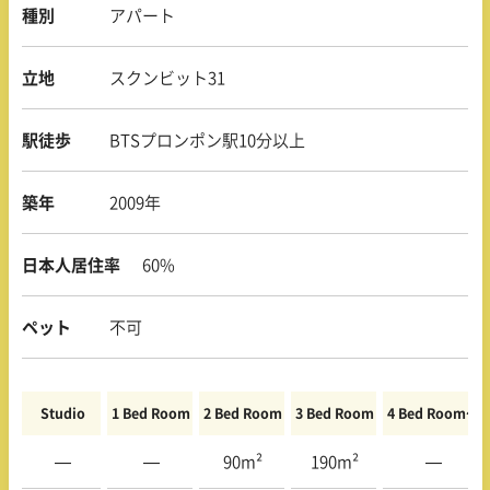
種別
アパート
立地
スクンビット31
駅徒歩
BTSプロンポン駅10分以上
築年
2009年
日本人居住率
60%
ペット
不可
Studio
1 Bed Room
2 Bed Room
3 Bed Room
4 Bed Room〜
—
—
90m²
190m²
—