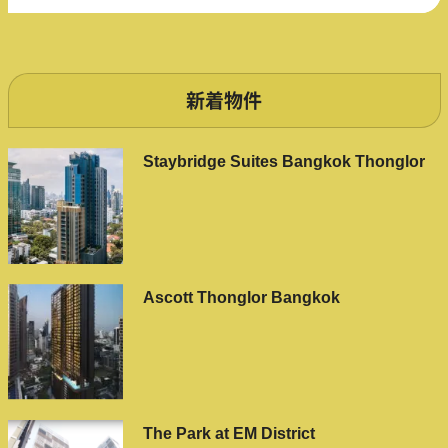
新着物件
Staybridge Suites Bangkok Thonglor
Ascott Thonglor Bangkok
The Park at EM District