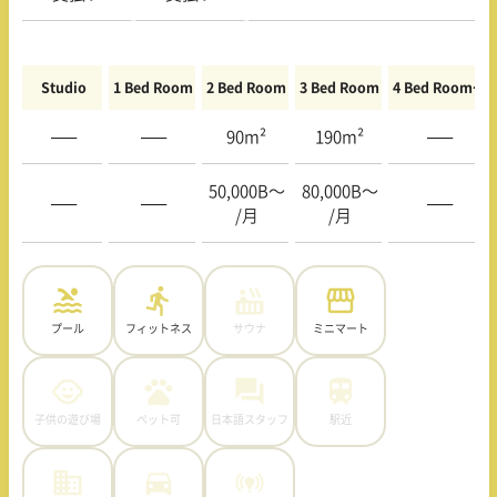
Studio
1 Bed Room
2 Bed Room
3 Bed Room
4 Bed Room〜
—–
—–
90m²
190m²
—–
50,000B〜
80,000B〜
—–
—–
—–
/月
/月
プール
フィットネス
サウナ
ミニマート
子供の遊び場
ペット可
日本語スタッフ
駅近