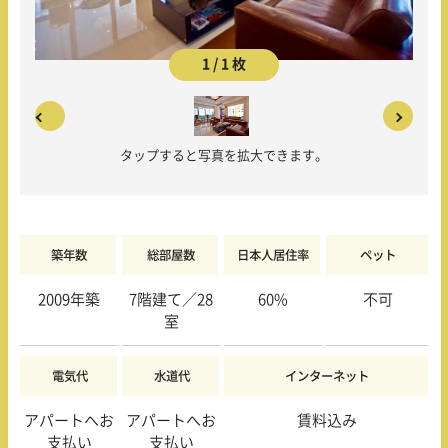
1 / 1 枚
タップすると写真を拡大できます。
築年数
総部屋数
日本人居住率
ペット
2009年築
7階建て／28
60%
不可
室
電気代
水道代
インターネット
アパートへお
アパートへお
賃料込み
支払い
支払い