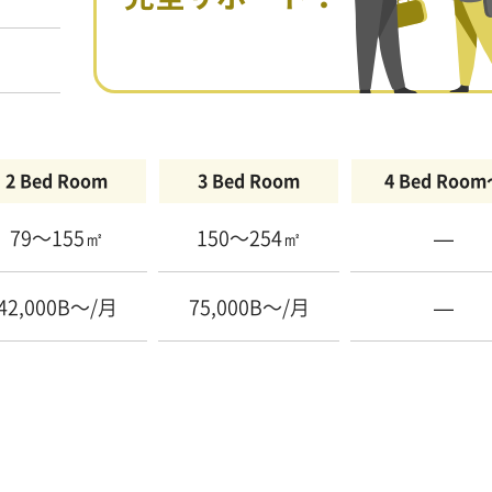
2 Bed Room
3 Bed Room
4 Bed Roo
79〜155㎡
150〜254㎡
—
42,000B〜/月
75,000B〜/月
—