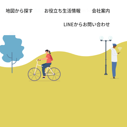
バンコクの不動産・賃貸 TOP
2BED
Prime Mansion Sukhumvit 31
地図から探す
お役立ち生活情報
会社案内
>
>
LINEから
お問い合わせ