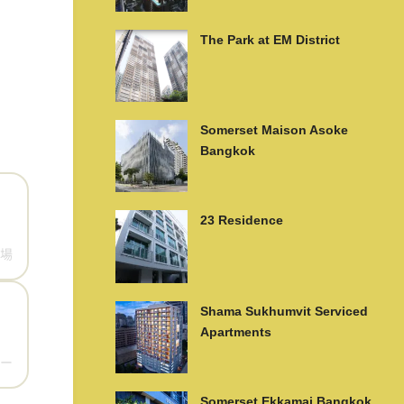
The Park at EM District
Somerset Maison Asoke
Bangkok
23 Residence
場
Shama Sukhumvit Serviced
Apartments
ー
Somerset Ekkamai Bangkok