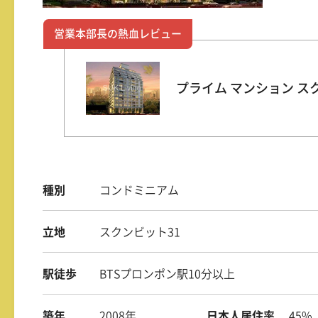
営業本部長の熱血レビュー
プライム マンション スク
種別
コンドミニアム
立地
スクンビット31
駅徒歩
BTSプロンポン駅10分以上
築年
2008年
日本人居住率
45%