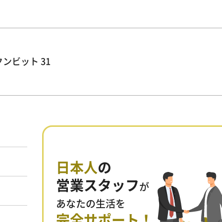
ンビット 31
日本人
の
営業スタッフ
が
あなたの生活を
完全サポート！