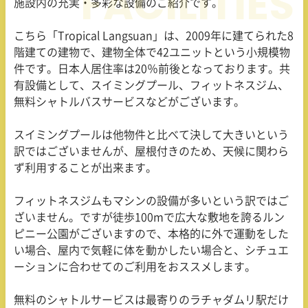
施設内の充実・多彩な設備のご紹介です。
こちら「
Tropical Langsuan
」は、
2009
年に建てられた
8
階建ての建物で、建物全体で
42
ユニットという小規模物
件です。日本人居住率は
20
％前後となっております。共
有設備として、スイミングプール、フィットネスジム、
無料シャトルバスサービスなどがございます。
スイミングプールは他物件と比べて決して大きいという
訳ではございませんが、屋根付きのため、天候に関わら
ず利用することが出来ます。
フィットネスジムもマシンの設備が多いという訳ではご
ざいません。ですが徒歩
100m
で広大な敷地を誇るルン
ピニー公園がございますので、本格的に外で運動をした
い場合、屋内で気軽に体を動かしたい場合と、シチュエ
ーションに合わせてのご利用をおススメします。
無料のシャトルサービスは最寄りのラチャダムリ駅だけ