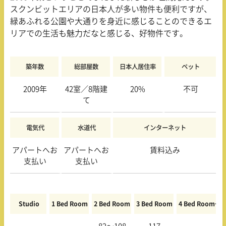
スクンビットエリアの日本人が多い物件も便利ですが、
緑あふれる公園や大通りを身近に感じることのできるエ
リアでの生活も魅力だなと感じる、好物件です。
築年数
総部屋数
日本人居住率
ペット
2009年
42
室
／8階建
20%
不可
て
電気代
水道代
インターネット
アパートへお
アパートへお
賃料込み
支払い
支払い
Studio
1 Bed Room
2 Bed Room
3 Bed Room
4 Bed Room〜