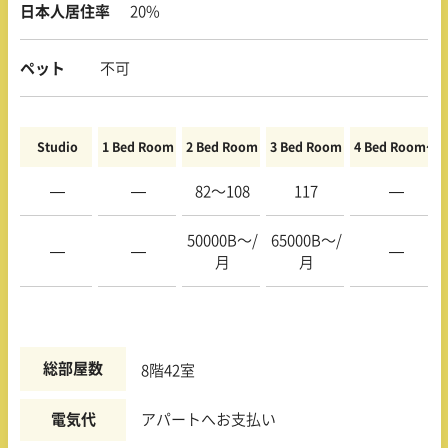
日本人居住率
20%
ペット
不可
Studio
1 Bed Room
2 Bed Room
3 Bed Room
4 Bed Room〜
—
—
82〜108
117
—
50000B〜/
65000B〜/
—
—
—
月
月
総部屋数
8階42室
電気代
アパートへお支払い