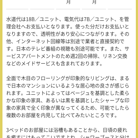
月
月
水道代は
18B
／ユニット、電気代は
7B
／ユニット、を管
理会社へお支払いとなります。使った分だけお支払いと
なりますので、透明性があり安心につながります。その
他、インターネット回線等は別途で業者と直接契約で
す。日本のテレビ番組の視聴も別途可能です。また、サ
ービスアパートメントのため週
2
回の掃除、リネン交換
などのメイドサービスも含まれております。
全面で木目のフローリングが印象的なリビングは、まる
で日本のマンションにいるような居心地の良さが感じら
れます。ユニットによってはベージュを基調とした柔ら
かな印象の家具、あるいは黒を基調としたシャープな印
象の家具で全く印象が異なってくるため、可能でしたら
複数のお部屋を内見して比べてみたいところです。
3ベッドのお部屋には浴槽もあることから、日頃の疲れ
を癒すにはもってこいですよね。シャワーブースと分け