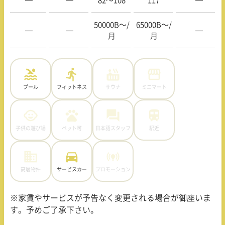
—
—
82〜108
117
—
50000B〜/
65000B〜/
—
—
—
月
月
プール
フィットネス
サウナ
ミニマート
子供の遊び場
ペット可
日本語スタッフ
駅近
高層物件
サービスカー
プロモーション
※家賃やサービスが予告なく変更される場合が御座いま
す。予めご了承下さい。