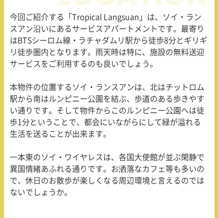
今回ご紹介する「
Tropical Langsuan
」は、ソイ・ラン
スアン沿いにあるサービスアパートメントです。最寄り
は
BTS
シーロム線・ラチャダムリ駅から徒歩
8
分とギリギ
リ徒歩圏内となります。雨天時は特に、施設の無料送迎
サービスをご利用するのも良いでしょう。
本物件の位置するソイ・ランスアンは、北はチットロム
駅から南はルンピニー公園を結ぶ、歩道のある歩きやす
い通りです。そして物件からこのルンピニー公園へは徒
歩
1
分ということで、都会にいながらにして緑が溢れる
生活を送ることが出来ます。
一本東のソイ・ワイヤレスは、各国大使館が並ぶ閑静で
異国情緒あふれる通りです。お洒落なカフェ等も多いの
で、休日のお散歩が楽しくなる周辺環境と言えるのでは
ないでしょうか。