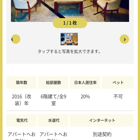
1 / 1 枚
タップすると写真を拡大できます。
築年数
総部屋数
日本人居住率
ペット
2016（改
6階
建て/全9
20
%
不可
装）年
室
電気代
水道代
インターネット
アパートへお
アパートへお
別途契約