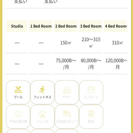
支払い
支払い
Studio
1 Bed Room
2 Bed Room
3 Bed Room
4 Bed Room〜
210〜315
—
—
150㎡
310㎡
㎡
75,000B〜
80,000B〜
120,000B〜/
—
—
/月
/月
月
プール
フィットネス
サウナ
ミニマート
子供の遊び場
ペット可
日本語スタッフ
駅近