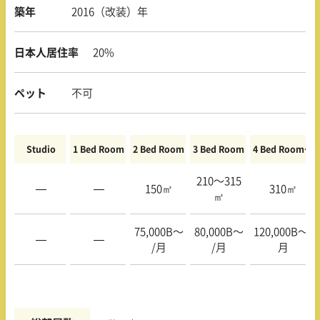
築年
2016（改装）年
日本人居住率
20%
ペット
不可
Studio
1 Bed Room
2 Bed Room
3 Bed Room
4 Bed Room〜
210〜315
—
—
150㎡
310㎡
㎡
75,000B〜
80,000B〜
120,000B〜/
—
—
/月
/月
月