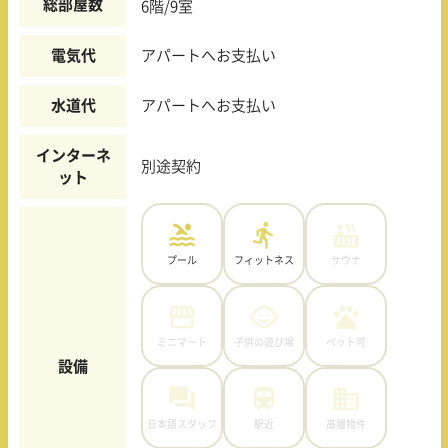
総部屋数
6階/9室
電気代
アパートへお支払い
水道代
アパートへお支払い
インターネ
別途契約
ット
プール
フィットネス
サウナ
ミニマート
子供の遊び場
ペット可
設備
日本語スタッフ
駅近
高層物件