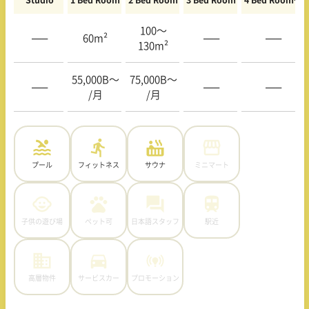
100〜
—–
60m²
—–
—–
130m²
55,000B〜
75,000B〜
—–
—–
—–
/月
/月
プール
フィットネス
サウナ
ミニマート
子供の遊び場
ペット可
日本語スタッフ
駅近
高層物件
サービスカー
プロモーション