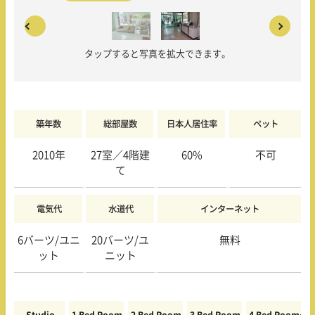
タップすると写真を拡大できます。
築年数
総部屋数
日本人居住率
ペット
2010年
27室／4階建
60%
不可
て
電気代
水道代
インターネット
6バーツ/ユニ
20バーツ/ユ
無料
ット
ニット
Studio
1 Bed Room
2 Bed Room
3 Bed Room
4 Bed Room〜