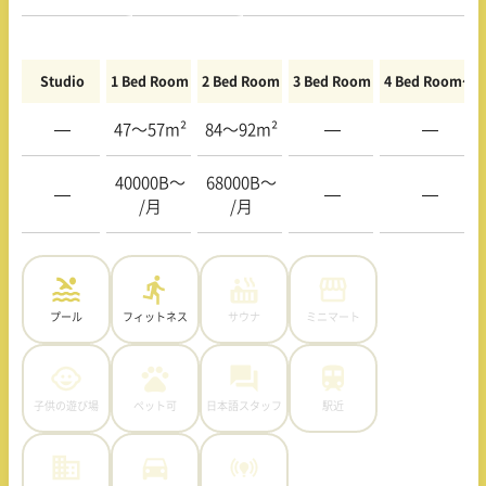
Studio
1 Bed Room
2 Bed Room
3 Bed Room
4 Bed Room〜
—
47〜57m²
84〜92m²
—
—
40000B〜
68000B〜
—
—
—
/月
/月
プール
フィットネス
サウナ
ミニマート
子供の遊び場
ペット可
日本語スタッフ
駅近