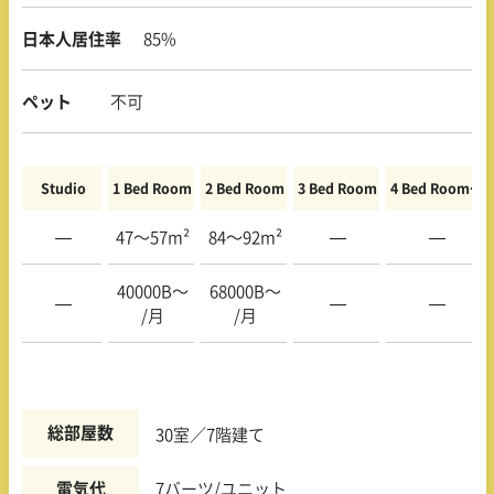
日本人居住率
85%
ペット
不可
Studio
1 Bed Room
2 Bed Room
3 Bed Room
4 Bed Room〜
—
47〜57m²
84〜92m²
—
—
40000B〜
68000B〜
—
—
—
/月
/月
総部屋数
30室／7階建て
電気代
7バーツ/ユニット