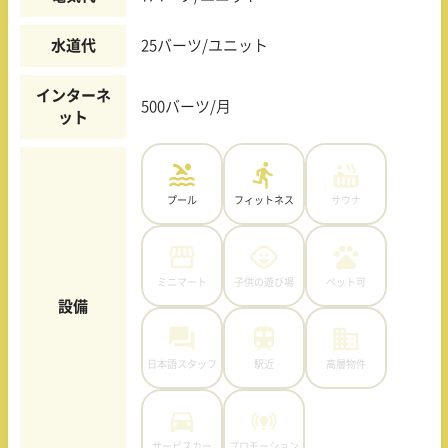
水道代
25バーツ/ユニット
インターネ
500バーツ/月
ット
プール
フィットネス
サウナ
ミニマート
子供の遊び場
ペット可
設備
日本語スタッフ
駅近
高層物件
サービスカー
プロモーション