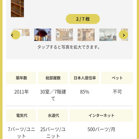
2 / 7 枚
タップすると写真を拡大できます。
築年数
総部屋数
日本人居住率
ペット
2011年
30室／7階建
85%
不可
て
電気代
水道代
インターネット
7バーツ/ユニ
25バーツ/ユ
500バーツ/月
ット
ニット