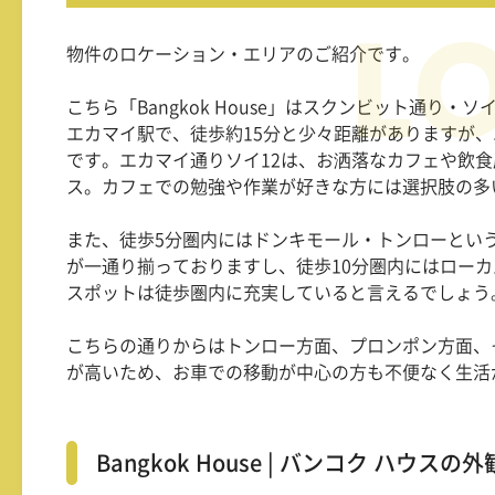
物件のロケーション・エリアのご紹介です。
こちら「Bangkok House」はスクンビット通り・ソ
エカマイ駅で、徒歩約
15
分と少々距離がありますが、
です。エカマイ通りソイ
12
は、お洒落なカフェや飲食
ス。カフェでの勉強や作業が好きな方には選択肢の多
また、徒歩
5
分圏内にはドンキモール・トンローとい
が一通り揃っておりますし、徒歩
10
分圏内にはローカ
スポットは徒歩圏内に充実していると言えるでしょう
こちらの通りからはトンロー方面、プロンポン方面、
が高いため、お車での移動が中心の方も不便なく生活
Bangkok House | バンコク ハウスの