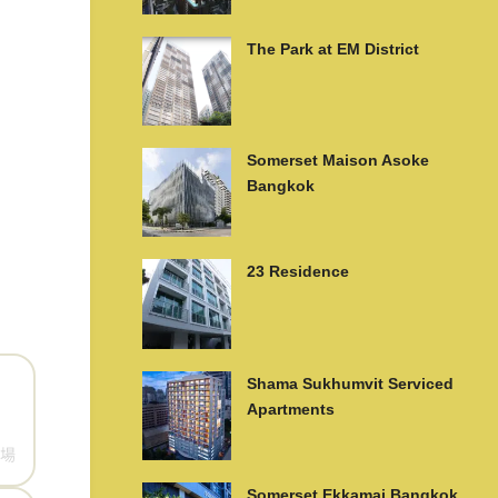
The Park at EM District
Somerset Maison Asoke
Bangkok
23 Residence
Shama Sukhumvit Serviced
Apartments
場
Somerset Ekkamai Bangkok