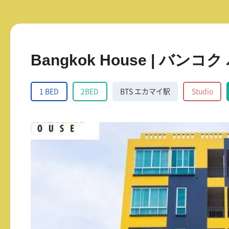
Bangkok House | バンコ
1 BED
2BED
BTS エカマイ駅
Studio