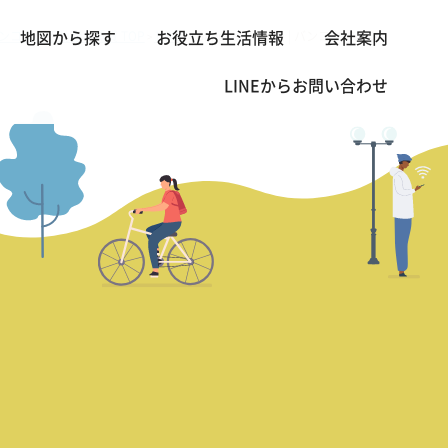
ンコクの不動産・賃貸 TOP
1 BED
Bangkok House | バンコク ハウス
地図から探す
お役立ち生活情報
会社案内
>
>
LINEから
お問い合わせ