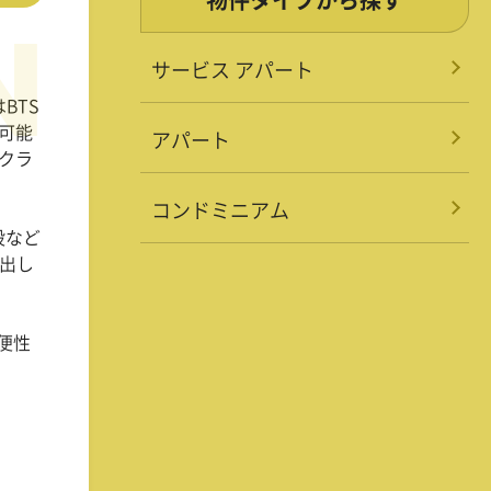
サービス アパート
は
BTS
可能
アパート
クラ
コンドミニアム
設など
出し
便性