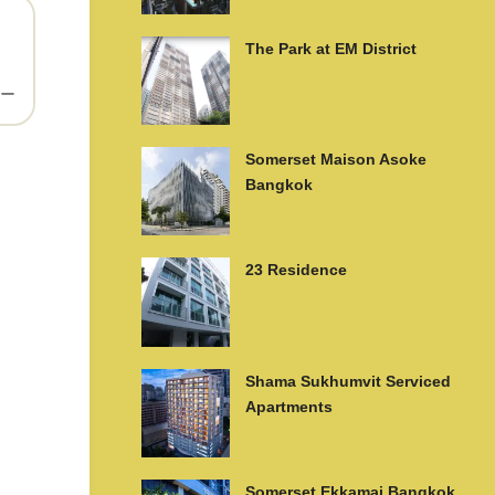
The Park at EM District
ー
Somerset Maison Asoke
Bangkok
23 Residence
Shama Sukhumvit Serviced
Apartments
Somerset Ekkamai Bangkok