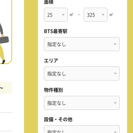
面積
㎡
-
㎡
BTS最寄駅
エリア
m〜
物件種別
設備・その他