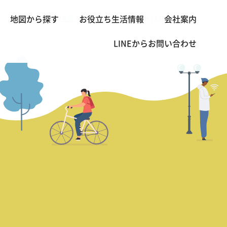
バンコクの不動産・賃貸 TOP
2BED
33 Residence | 33 レジデンス
地図から探す
お役立ち生活情報
会社案内
>
>
LINEから
お問い合わせ