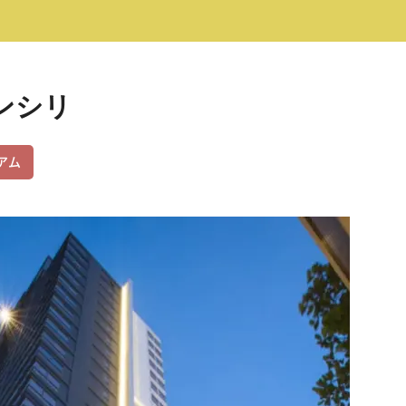
 サンシリ
アム