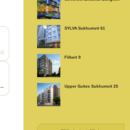
SYLVA Sukhumvit 61
場
Filbert 9
Upper Suites Sukhumvit 25
ー