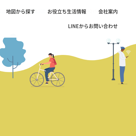
バンコクの不動産・賃貸 TOP
1 BED
HQ by Sansiri | HQ バイ サンシリ
地図から探す
お役立ち生活情報
会社案内
>
>
LINEから
お問い合わせ