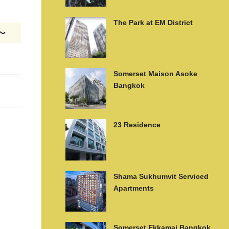
The Park at EM District
m〜
Somerset Maison Asoke
Bangkok
23 Residence
Shama Sukhumvit Serviced
Apartments
Somerset Ekkamai Bangkok