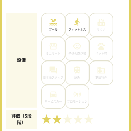
プール
フィットネス
サウナ
ミニマート
子供の遊び場
ペット可
設備
日本語スタッフ
駅近
高層物件
サービスカー
プロモーション
評価（5段
★★
階）