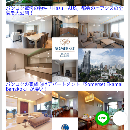
バンコク驚愕の物件「Hasu HAUS」都会のオアシスの全
貌を大公開！
バンコクの家族向けアパートメント『Somerset Ekamai
Bangkok』が凄い！