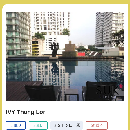
IVY Thong Lor
1 BED
2BED
BTS トンロー駅
Studio