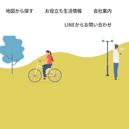
不動産・賃貸 TOP
営業本部長の熱血レビュー
サイアミーズ ジョイア
地図から探す
お役立ち生活情報
会社案内
>
>
LINEから
お問い合わせ