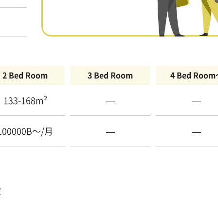
2 Bed Room
3 Bed Room
4 Bed Roo
133-168m²
—
—
100000B〜/月
—
—
室