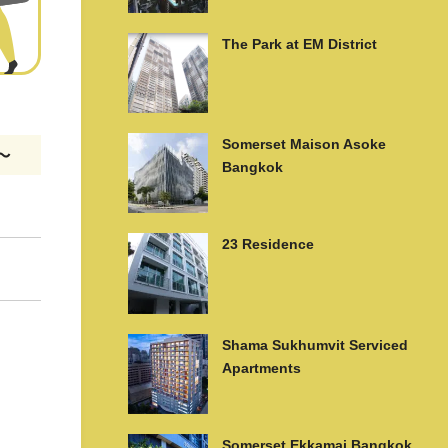
The Park at EM District
Somerset Maison Asoke
m〜
Bangkok
23 Residence
Shama Sukhumvit Serviced
Apartments
Somerset Ekkamai Bangkok