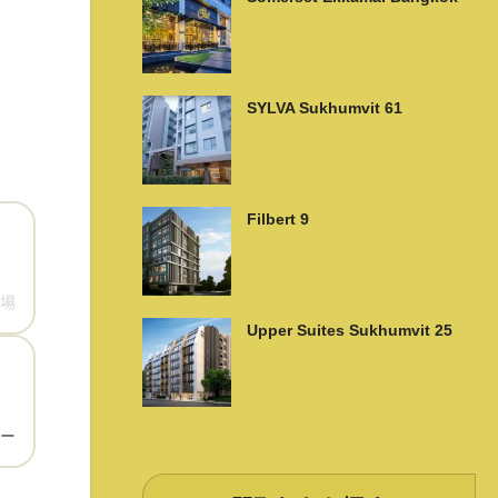
SYLVA Sukhumvit 61
Filbert 9
場
Upper Suites Sukhumvit 25
ー