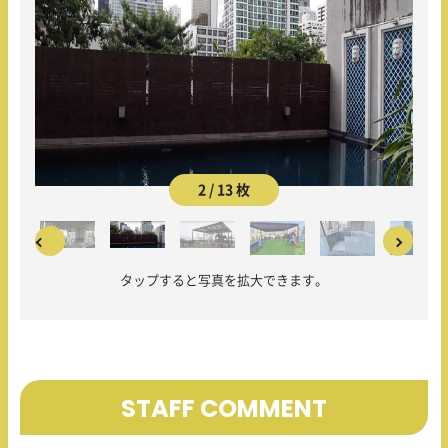
2 / 13 枚
3 /
タップすると写真を拡大できます。
STAFF COMMENT