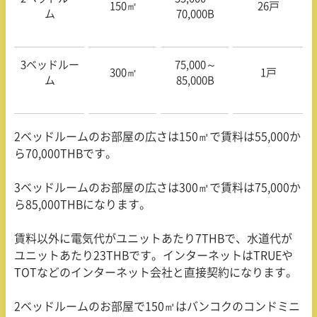
150
㎡
26
戸
ム
70,000B
3
ベッドルー
75,000
～
300
㎡
1
戸
ム
85,000B
2
ベッドルームのお部屋の広さは
150
㎡で賃料は
55,000
か
ら
70,000THB
です。
3
ベッドルームのお部屋の広さは
300
㎡で賃料は
75,000
か
ら
85,000THB
になります。
賃料以外に電気代がユニットあたり
7THB
で、水道代が
ユニットあたり
23THB
です。インターネットは
TRUE
や
TOT
などのインターネット会社と直接契約になります。
2
ベッドルームのお部屋で
150
㎡はバンコクのコンドミニ