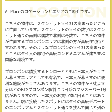
As Place
のロケーションとエリアのご紹介です。
こちらの物件は、スクンビットソイ
31
の奥まったところ
に位置しています。スクンビットのソイの数字はスクン
ビット通りの南側は偶数で北側は奇数で、こちらの物件
が位置するプロンポンエリアは北側の方が高級住宅街と
言われます。そのようなプロンポンのソイ
31
の奥まった
ところはタイ人の邸宅や高級コンドミニアムが建ち並ぶ
閑静な環境です。
プロンポンは隣接するトンローとともに日本人がたくさ
ん暮らすエリアとしても有名で、日本人が暮らすのに便
利な施設がたくさんあります。こちらの物件から徒歩
10
分ほどの
BTS
プロンポン駅前には日系のフジスーパー
1
号
店がありますので、日本食のお買い物に困ることはあり
ません。駅に接続したスポットにはタイの高級デパート
のエンポリアムとスクンビット通りを挟んで同じ系列の