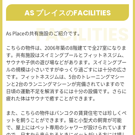
AS プレイスのFACILITIES
As Place
の共有施設のご紹介です。
こちらの物件は、
2006
年築の
8
階建てで全
27
室になりま
す。共有施設はスイミングプールとフィットネスジム、
サウナや子供の遊び場などがあります。スイミングプー
ルの規模は小さいですがゆっくり過ごすには十分の広さ
です。フィットネスジムは、
5
台のトレーニングマシー
ンと
2
台のランニングマシーンが完備されていますので
日頃の運動不足を解消するには十分の設備です。さらに
疲れた体はサウナで癒すことができます。
また、こちらの物件はバンコクの賃貸住宅では珍しくペ
ットを飼うことができます。猫と小型犬の飼育が可能
で、屋上にはペット専用のシャワーが設けられています
ので、日本から来られるときにペットがいる方には嬉し