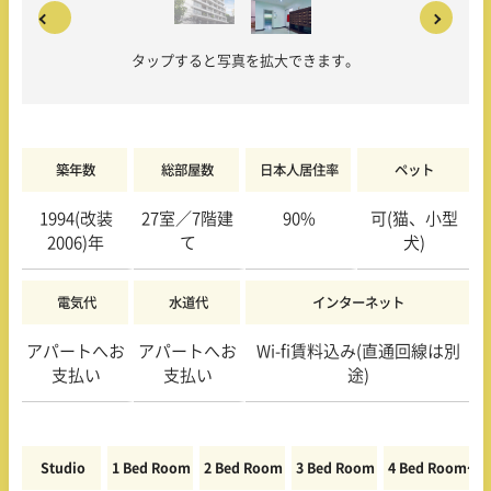
タップすると写真を拡大できます。
築年数
総部屋数
日本人居住率
ペット
1994(改装
27室／7階建
90%
可(猫、小型
2006)年
て
犬)
電気代
水道代
インターネット
アパートへお
アパートへお
Wi-fi賃料込み(直通回線は別
支払い
支払い
途)
Studio
1 Bed Room
2 Bed Room
3 Bed Room
4 Bed Room〜