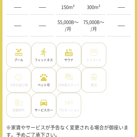
—–
—–
150m²
300m²
—–
55,000B〜
75,000B〜
—–
—–
—–
/月
/月
プール
フィットネス
サウナ
ミニマート
子供の遊び場
ペット可
日本語スタッフ
駅近
高層物件
サービスカー
プロモーション
※家賃やサービスが予告なく変更される場合が御座いま
す。予めご了承下さい。