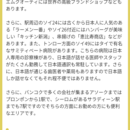
エムクオーティには世界の高級ブランドショップなども
あります。
さらに、駅周辺のソイ
24
には古くから日本人に人気のあ
る「ラーメン一番」やソイ
26
付近にはハンバーグが美味
しい「キッチン新潟」、串揚げの「恵比寿商店」などが
あります。また、トンロー方面のソイ
49
にはタイで有名
なサミティベート病院があります。こちらの病院は日本
人専用の診察棟があり、日本語が話せる医師やスタッフ
がたくさん勤務して日本語通訳も常駐しています。さら
に、日本語が通じる歯医者や薬局もありますので日本語
しか話せなくてもそれ程不便ではありません。
さらに、バンコクで多くの会社が集まるアソークまでは
プロンポンから
1
駅で、シーロムがあるサラディーン駅
までも
7
駅ですのでそちらの方面にお勤めの方にも便利
なエリアです。