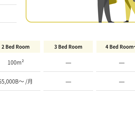
2 Bed Room
3 Bed Room
4 Bed Roo
100m²
—
—
65,000B〜 /月
—
—