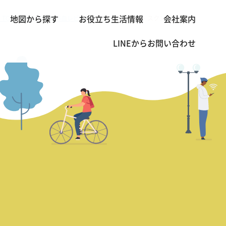
TOP
営業本部長の熱血レビュー
アッパー スイート スクンビット 23
地図から探す
お役立ち生活情報
会社案内
>
>
LINEから
お問い合わせ