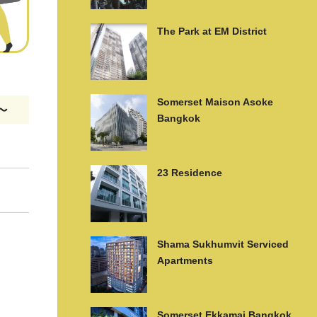
The Park at EM District
Somerset Maison Asoke
m〜
Bangkok
23 Residence
Shama Sukhumvit Serviced
Apartments
Somerset Ekkamai Bangkok