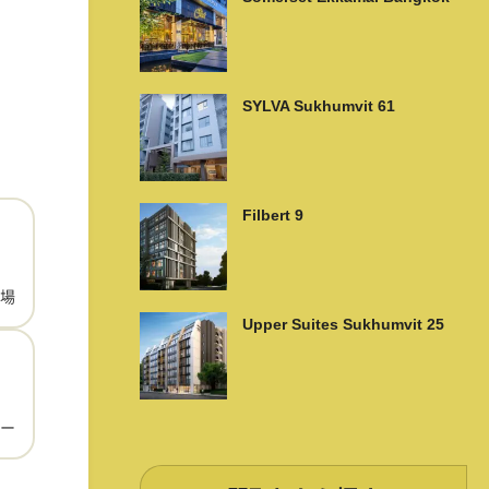
SYLVA Sukhumvit 61
Filbert 9
場
Upper Suites Sukhumvit 25
ー