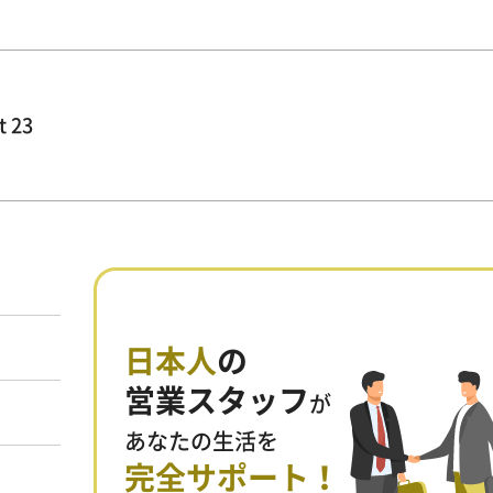
t 23
日本人
の
営業スタッフ
が
あなたの生活を
完全サポート！