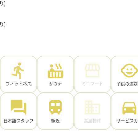
り)
り)
フィットネス
サウナ
ミニマート
子供の遊び
日本語スタッフ
駅近
高層物件
サービスカ