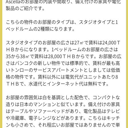
Ascella
のお部屋の内装や間取り、備え付けの家具や電化
製品のご紹介です。
こちらの物件のお部屋のタイプは、スタジオタイプと
1
ベッドルームの
2
種類になります。
スタジオタイプのお部屋の広さは
27
㎡で賃料は
24,000
Ｔ
ＨＢからになります。
1
ベッドルームのお部屋の広さは
35
から
38
㎡で賃料は
28,000
ＴＨＢからです。お部屋の広
さはバンコクの新しい物件では標準的で、賃料が最も高
いトンローのサービスアパートメントとしましては低価
格の物件です。賃料以外には電気代がユニットあたり
8
ＴＨＢで、水道代とインターネット代は無料です。
お部屋の雰囲気は白を基調とした配色で、コンパクトな
造りは日本のマンションと似ています。備え付けの家具
はテーブルやソファーベッドがあり、電化製品はテレビ
や冷蔵庫、電子レンジなどがあります。こちらはキッチ
ンも小さめで、それ程広いお部屋ではありませんので単