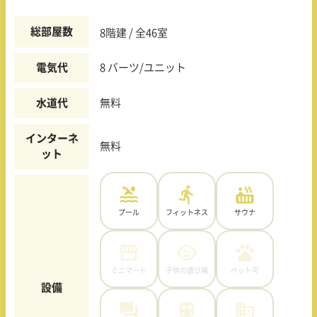
総部屋数
8階建 / 全46室
電気代
8 バーツ/ユニット
水道代
無料
インターネ
無料
ット
プール
フィットネス
サウナ
ミニマート
子供の遊び場
ペット可
設備