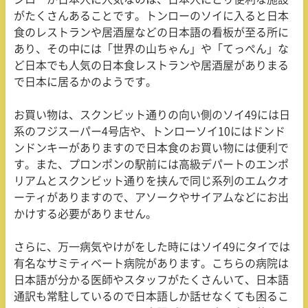
がたくさんあることです。トンローのソイに入ると日本
食のレストランや居酒屋などの日本語の看板が至る所に
あり、その中には「世界の山ちゃん」や「てっぺん」な
ど日本でも人気の日本食レストランや居酒屋がありまる
で日本に居るかのようです。
お買い物は、スクンビット通りの向い側のソイ
49
には日
系のフジスーパー
4
号店や、トンローソイ
10
にはドンド
ンドンキーがありますので日本食のお買い物には便利で
す。また、プロンポンの駅前には高級デパートのエンポ
リアムとスクンビット通りを挟んで同じ系列のエムクオ
ーティがありますので、アソークやサイアムなどにお出
かけする必要がありません。
さらに、万一病気やけがをした時にはソイ
49
にタイでは
有名なサミティベート病院があります。こちらの病院は
日本語が分かる医師やスタッフがたくさんいて、日本語
通訳も常駐しているので日本語しか話せなくても困るこ