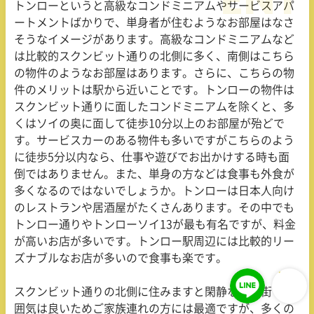
トンローというと高級なコンドミニアムやサービスアパ
ートメントばかりで、単身者が住むようなお部屋はなさ
そうなイメージがあります。高級なコンドミニアムなど
は比較的スクンビット通りの北側に多く、南側はこちら
の物件のようなお部屋はあります。さらに、こちらの物
件のメリットは駅から近いことです。トンローの物件は
スクンビット通りに面したコンドミニアムを除くと、多
くはソイの奥に面して徒歩
10
分以上のお部屋が殆どで
す。サービスカーのある物件も多いですがこちらのよう
に徒歩
5
分以内なら、仕事や遊びでお出かけする時も面
倒ではありません。また、単身の方などは食事も外食が
多くなるのではないでしょうか。トンローは日本人向け
のレストランや居酒屋がたくさんあります。その中でも
トンロー通りやトンローソイ
13
が最も有名ですが、料金
が高いお店が多いです。トンロー駅周辺には比較的リー
ズナブルなお店が多いので食事も楽です。
スクンビット通りの北側に住みますと閑静な住宅街で雰
囲気は良いためご家族連れの方には最適ですが、多くの