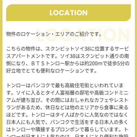
LOCATION
物件のロケーション・エリアのご紹介です。
こちらの物件は、スクンビットソイ
38
に位置するサービ
スアパートメントです。ソイ
38
はスクンビット通りの南
側になり、ＢＴＳトンロー駅からは約
200
ｍで徒歩
5
分の
好立地でとても便利なロケーションです。
トンローはバンコクで最も高級住宅街といわれていま
す。ソイに入るとタイ人富裕層の邸宅や高級コンドミニ
アムが建ち並び、その間にはおしゃれなカフェやレスト
ランがあるため、休日などは他のエリアから食事に来る
ほどです。トンローはタイ人ばかりに人気なのではなく
日本人にも人気で、バンコクで生活をする日本人の多く
はトンローや隣接するプロンポンで暮らしています。ト
ンローが日本人に人気なのは、日本人にとり便利な施設