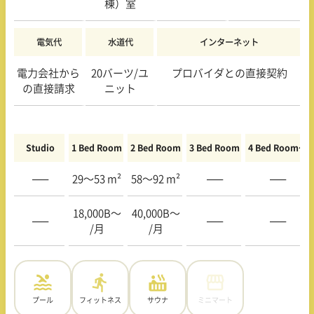
棟）室
電気代
水道代
インターネット
電力会社から
20バーツ/ユ
プロバイダとの直接契約
の直接請求
ニット
Studio
1 Bed Room
2 Bed Room
3 Bed Room
4 Bed Room〜
—–
29〜53 m²
58〜92 m²
—–
—–
18,000B〜
40,000B〜
—–
—–
—–
/月
/月
プール
フィットネス
サウナ
ミニマート