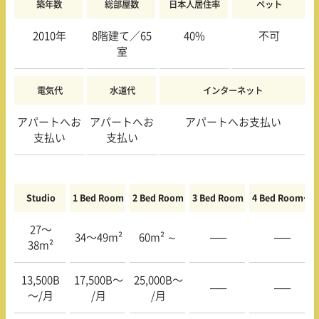
築年数
総部屋数
日本人居住率
ペット
2010年
8階建て／65
40%
不可
室
電気代
水道代
インターネット
アパートへお
アパートへお
アパートへお支払い
支払い
支払い
Studio
1 Bed Room
2 Bed Room
3 Bed Room
4 Bed Room〜
27〜
34〜49m²
60m² ～
—–
—–
38m²
13,500B
17,500B〜
25,000B〜
—–
—–
〜/月
/月
/月