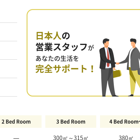
日本人
の
営業スタッフ
が
あなたの生活を
完全サポート！
2 Bed Room
3 Bed Room
4 Bed Roo
—
300㎡～315㎡
380㎡