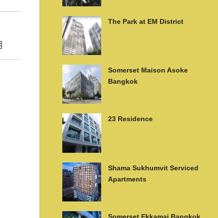
The Park at EM District
月
Somerset Maison Asoke
Bangkok
23 Residence
Shama Sukhumvit Serviced
Apartments
Somerset Ekkamai Bangkok