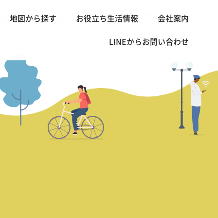
コクの不動産・賃貸 TOP
営業本部長の熱血レビュー
デラ マンション
地図から探す
お役立ち生活情報
会社案内
>
>
LINEから
お問い合わせ