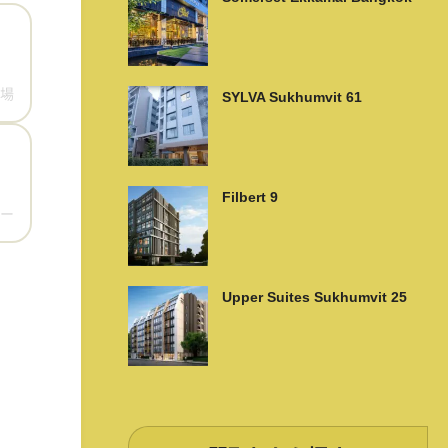
場
SYLVA Sukhumvit 61
Filbert 9
ー
Upper Suites Sukhumvit 25