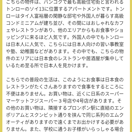
こちらの物件は、バンコクで最も高級住宅街と言われる
トンローのソイ13に位置するアパートメントです。トン
ローはタイ人富裕層の閑静な邸宅や外国人が暮らす高級
コンドミニアムが建ち並び、その間にはおしゃれなカフ
ェやレストランがあり、他のエリアからもお食事やショ
ッピングに来るほど人気です。外国人の中でもトンロー
は日本人に人気で、こちらには日本人向けの習い事教室
や塾、幼稚園などがあります。その中でも、こちらの物
件のエリアには日本食のレストランや居酒屋が集中して
いるため至る所で日本人を見かけます。
こちらでの普段の生活は、このようにお食事は日本食の
レストランがたくさんありますので食事をするところに
不便はありません。お買い物は、近くに日系のスーパー
マーケットフジスーパー３号店や4号店があります。そ
の他のお買い物は、隣接するプロンポン駅に直結のエン
ポリアムとスクンビット通りを挟んで同じ系列のエムク
オーティがありますので遠くまでお出かけする必要があ
りません。また、学校に通うお子様がいらっしゃる場合