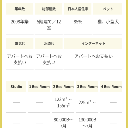
築年数
総部屋数
日本人居住率
ペット
2008年築
5階建て／12
85%
猫、小型犬
室
電気代
水道代
インターネット
アパートへお
アパートへお
アパートへお支払い
支払い
支払い
Studio
1 Bed Room
2 Bed Room
3 Bed Room
4 Bed Room〜
123m² ～
—–
—–
225m² ～
—–
155m²
80,000B〜
130,000B
—–
—–
—–
/月
〜/月