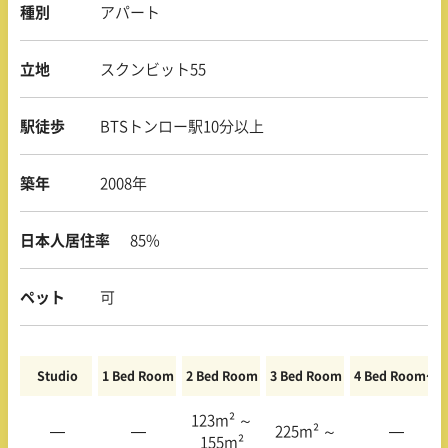
種別
アパート
立地
スクンビット55
駅徒歩
BTSトンロー駅10分以上
築年
2008年
日本人居住率
85%
ペット
可
Studio
1 Bed Room
2 Bed Room
3 Bed Room
4 Bed Room〜
123m² ～
—
—
225m² ～
—
155m²