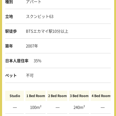
種別
アパート
立地
スクンビット63
駅徒歩
BTSエカマイ駅10分以上
築年
2007年
日本人居住率
35%
ペット
不可
Studio
1 Bed Room
2 Bed Room
3 Bed Room
4 Bed Room〜
—
100m²
—
240m²
—