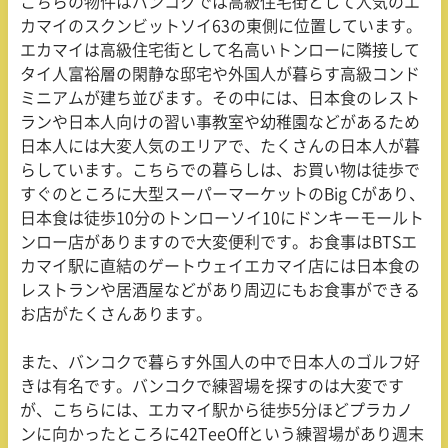
こちらの物件はバンコクでは高級住宅街として人気のエ
カマイのスクンビットソイ63の東側に位置しています。
エカマイは高級住宅街として名高いトンローに隣接して
タイ人富裕層の閑静な邸宅や外国人が暮らす高級コンド
ミニアムが建ち並びます。その中には、日本食のレスト
ランや日本人向けの習い事教室や幼稚園などがあるため
日本人には大変人気のエリアで、たくさんの日本人が暮
らしています。こちらでの暮らしは、お買い物は徒歩で
すぐのところに大型スーパーマーケットのBig Cがあり、
日本食は徒歩10分のトンローソイ10にドンキーモールト
ンロー店がありますので大変便利です。お食事はBTSエ
カマイ駅に直結のゲートウェイエカマイ店には日本食の
レストランや居酒屋などがあり周辺にもお食事ができる
お店がたくさんあります。
また、バンコクで暮らす外国人の中で日本人のゴルフ好
きは有名です。バンコクで練習場を探すのは大変です
が、こちらには、エカマイ駅から徒歩5分ほどプラカノ
ンに向かったところに42TeeOffという練習場があり週末