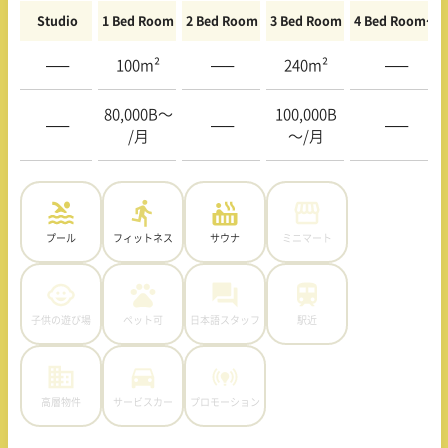
Studio
1 Bed Room
2 Bed Room
3 Bed Room
4 Bed Room〜
—–
100m²
—–
240m²
—–
80,000B〜
100,000B
—–
—–
—–
/月
〜/月
プール
フィットネス
サウナ
ミニマート
子供の遊び場
ペット可
日本語スタッフ
駅近
高層物件
サービスカー
プロモーション