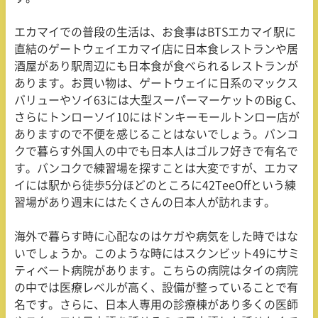
エカマイでの普段の生活は、お食事はBTSエカマイ駅に
直結のゲートウェイエカマイ店に日本食レストランや居
酒屋があり駅周辺にも日本食が食べられるレストランが
あります。お買い物は、ゲートウェイに日系のマックス
バリューやソイ63には大型スーパーマーケットのBig C、
さらにトンローソイ10にはドンキーモールトンロー店が
ありますので不便を感じることはないでしょう。バンコ
クで暮らす外国人の中でも日本人はゴルフ好きで有名で
す。バンコクで練習場を探すことは大変ですが、エカマ
イには駅から徒歩5分ほどのところに42TeeOffという練
習場があり週末にはたくさんの日本人が訪れます。
海外で暮らす時に心配なのはケガや病気をした時ではな
いでしょうか。このような時にはスクンビット49にサミ
ティベート病院があります。こちらの病院はタイの病院
の中では医療レベルが高く、設備が整っていることで有
名です。さらに、日本人専用の診療棟があり多くの医師