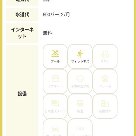
水道代
600バーツ/月
インターネ
無料
ット
プール
フィットネス
サウナ
ミニマート
子供の遊び場
ペット可
設備
日本語スタッフ
駅近
高層物件
サービスカー
プロモーション