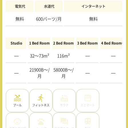
電気代
水道代
インターネット
無料
600バーツ/月
無料
Studio
1 Bed Room
2 Bed Room
3 Bed Room
4 Bed Room〜
—
32〜73m²
116m²
—
—
21900B〜/
58000B〜/
—
—
—
月
月
プール
フィットネス
サウナ
ミニマート