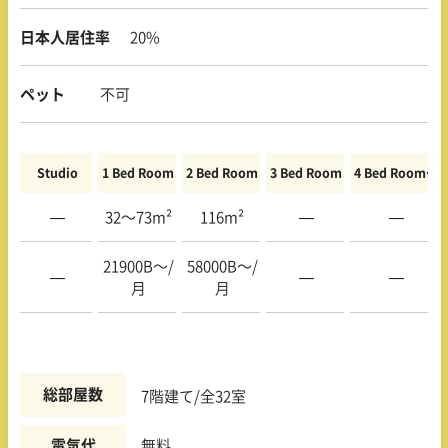
日本人居住率
20%
ペット
不可
Studio
1 Bed Room
2 Bed Room
3 Bed Room
4 Bed Room〜
—
32〜73m²
116m²
—
—
21900B〜/
58000B〜/
—
—
—
月
月
総部屋数
7階建て/全32室
電気代
無料