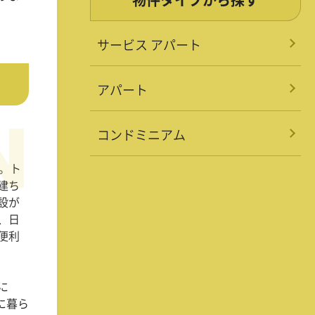
サービス アパート
アパート
コンドミニアム
。ト
建ち
設が
、日
便利
に
に暮ら