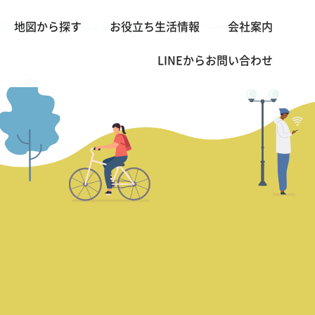
の不動産・賃貸 TOP
営業本部長の熱血レビュー
ジーエム マンション
地図から探す
お役立ち生活情報
会社案内
>
>
LINEから
お問い合わせ