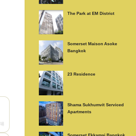
The Park at EM District
Somerset Maison Asoke
Bangkok
23 Residence
Shama Sukhumvit Serviced
Apartments
場
Somerset Ekkamai Bangkok