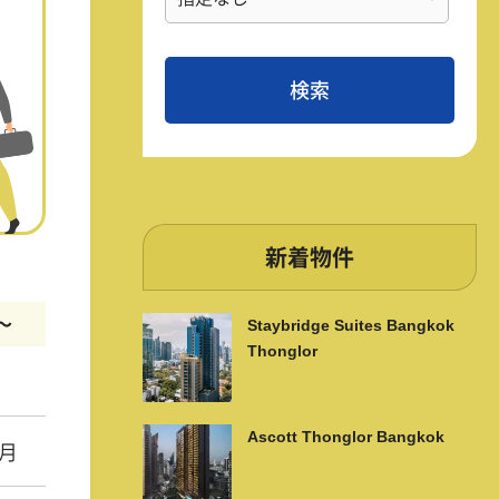
新着物件
m〜
Staybridge Suites Bangkok
Thonglor
Ascott Thonglor Bangkok
/月