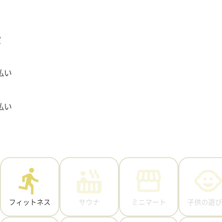
室
払い
払い
フィットネス
サウナ
ミニマート
子供の遊び