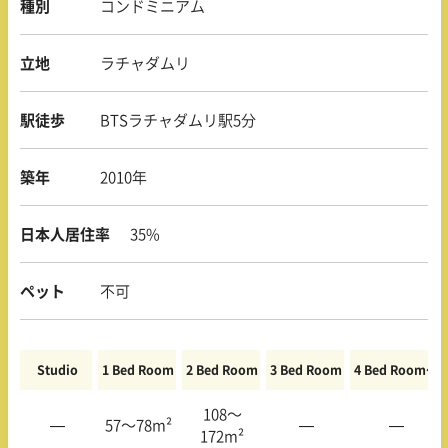
種別
コンドミニアム
立地
ラチャダムリ
駅徒歩
BTSラチャダムリ駅5分
築年
2010年
日本人居住率
35%
ペット
不可
Studio
1 Bed Room
2 Bed Room
3 Bed Room
4 Bed Room〜
108〜
—
57〜78m²
—
—
172m²