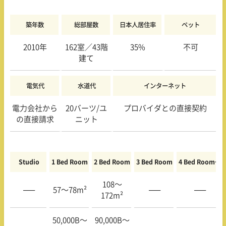
築年数
総部屋数
日本人居住率
ペット
2010年
162室／43階
35%
不可
建て
電気代
水道代
インターネット
電力会社から
20バーツ/ユ
プロバイダとの直接契約
の直接請求
ニット
Studio
1 Bed Room
2 Bed Room
3 Bed Room
4 Bed Room〜
108〜
—–
57〜78m²
—–
—–
172m²
50,000B〜
90,000B〜
—–
—–
—–