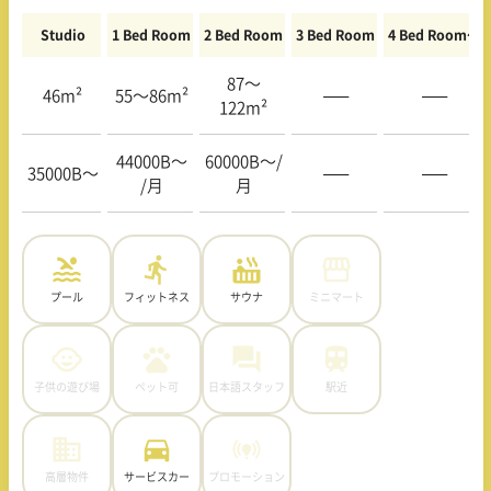
Studio
1 Bed Room
2 Bed Room
3 Bed Room
4 Bed Room〜
87〜
46m²
55〜86m²
—–
—–
122m²
44000B〜
60000B〜/
35000B〜
—–
—–
/月
月
プール
フィットネス
サウナ
ミニマート
子供の遊び場
ペット可
日本語スタッフ
駅近
高層物件
サービスカー
プロモーション