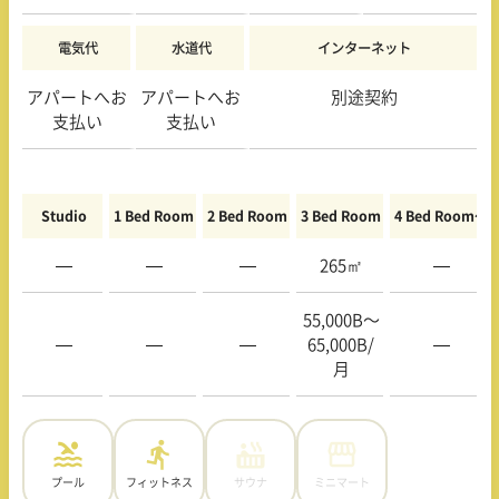
電気代
水道代
インターネット
アパートへお
アパートへお
別途契約
支払い
支払い
Studio
1 Bed Room
2 Bed Room
3 Bed Room
4 Bed Room〜
—
—
—
265㎡
—
55,000B〜
—
—
—
65,000B/
—
月
プール
フィットネス
サウナ
ミニマート