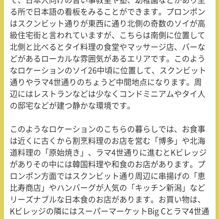
て、日本人向けの習い事教室や塾、幼稚園などがあり至
る所で日本語の看板をみることができます。プロンポン
はスクンビット通りが東西に通り北側の奇数のソイが高
級住宅街と言われていますが、こちらは南側に位置して
北側と比べるとタイ料理の食堂やマッサージ店、バーな
どがあるローカルな雰囲気があるエリアです。このよう
なロケーションのソイ26中頃に位置して、スクンビット
通りやラマ4世通りのちょうど中間地点になります。周
辺にはレストランなどは少なくコンドミニアムやタイ人
の邸宅などが建つ静かな環境です。
このようなロケーションのこちらの暮らしでは、お食事
は近くに古くから割烹料理のお店を営む「博多」や北海
道料理の「原始焼き」、ラマ4世通りに進むとKビレッジ
がありその中には韓国料理や和食のお店があります。プ
ロンポン方面ではスクンビット通り周辺に串揚げの「恵
比寿商店」やハンバーグが人気の「キッチン新潟」など
リーズナブルな日本食のお店があります。お買い物は、
Kビレッジの隣にはスーパーマーケットBig Cとラマ4世通