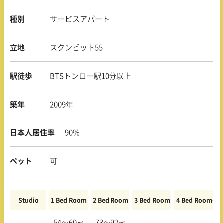
種別
サービスアパート
立地
スクンビット55
駅徒歩
BTSトンロー駅10分以上
築年
2009年
日本人居住率
90%
ペット
可
Studio
1 Bed Room
2 Bed Room
3 Bed Room
4 Bed Room〜
—
54〜60㎡
73〜92㎡
—
—