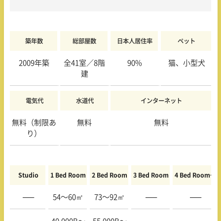
築年数
総部屋数
日本人居住率
ペット
2009年築
全41室／8階
90%
猫、小型犬
建
電気代
水道代
インターネット
無料（制限あ
無料
無料
り）
Studio
1 Bed Room
2 Bed Room
3 Bed Room
4 Bed Room〜
—–
54〜60㎡
73〜92㎡
—–
—–