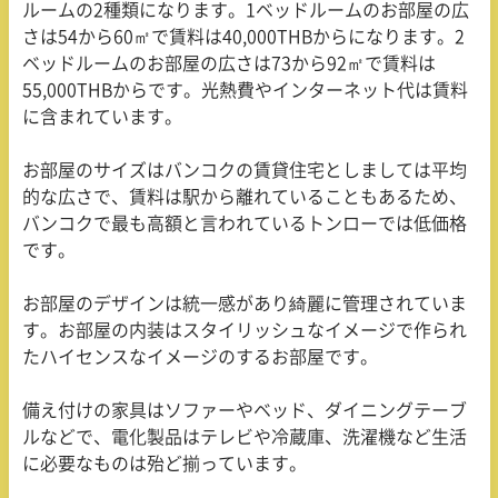
ルームの
2
種類になります。
1
ベッドルームのお部屋の広
さは
54
から
60
㎡で賃料は
40,000THB
からになります。
2
ベッドルームのお部屋の広さは
73
から
92
㎡で賃料は
55,000THB
からです。光熱費やインターネット代は賃料
に含まれています。
お部屋のサイズはバンコクの賃貸住宅としましては平均
的な広さで、賃料は駅から離れていることもあるため、
バンコクで最も高額と言われているトンローでは低価格
です。
お部屋のデザインは統一感があり綺麗に管理されていま
す。お部屋の内装はスタイリッシュなイメージで作られ
たハイセンスなイメージのするお部屋です。
備え付けの家具はソファーやベッド、ダイニングテーブ
ルなどで、電化製品はテレビや冷蔵庫、洗濯機など生活
に必要なものは殆ど揃っています。