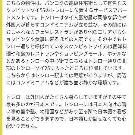
こちらの物件は、バンコクの高級住宅街として有名なス
クンビットソイ
55
のトンローに位置するサービスアパー
トメントです。トンローはタイ人富裕層の閑静な邸宅や
外国人が暮らすコンドミニアムが立ち並び、その間には
おしゃれなカフェやレストランがあり他のエリアからシ
ョッピングや食事に来るほどの人気です。その中でもト
ンロー通りと呼ばれているスクンビットソイ
55
は西洋料
理や和食のレストランやショッピングモール、ホテルな
どがあるトンローの中心街でこちらはトンロー通りの北
部のトンローソイ
25
に入ったところに位置しています。
こちらからはトンロー駅までは距離がありますが、周辺
にはコンドミニアムなどが建ち並ぶ静かな環境です。
トンローは外国人がたくさん暮らしていますがその中で
最も多いのが日本人です。トンローには日本人向けの習
い事教室や塾、幼稚園などがあり至る所で日本語の看板
を見ることができますので、日本語しか話せなくても心
配いりません。