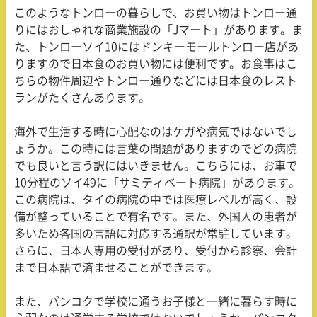
このようなトンローの暮らしで、お買い物はトンロー通
りにはおしゃれな商業施設の「
J
マート」があります。ま
た、トンローソイ
10
にはドンキーモールトンロー店があ
りますので日本食のお買い物には便利です。お食事はこ
ちらの物件周辺やトンロー通りなどには日本食のレスト
ランがたくさんあります。
海外で生活する時に心配なのはケガや病気ではないでし
ょうか。この時には言葉の問題がありますのでどの病院
でも良いと言う訳にはいきません。こちらには、お車で
10
分程のソイ
49
に「サミティベート病院」があります。
この病院は、タイの病院の中では医療レベルが高く、設
備が整っていることで有名です。また、外国人の患者が
多いため各国の言語に対応する通訳が常駐しています。
さらに、日本人専用の受付があり、受付から診察、会計
まで日本語で済ませることができます。
また、バンコクで学校に通うお子様と一緒に暮らす時に