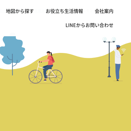
の不動産・賃貸 TOP
営業本部長の熱血レビュー
ナルモン レジデンス
地図から探す
お役立ち生活情報
会社案内
>
>
LINEから
お問い合わせ