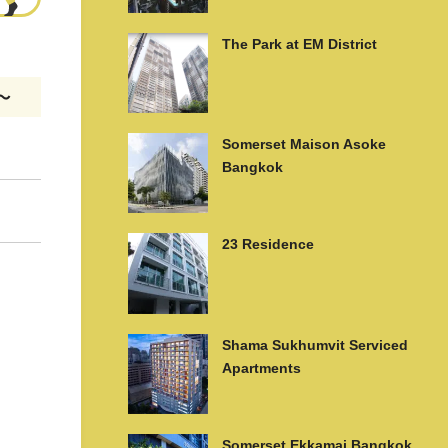
The Park at EM District
m〜
Somerset Maison Asoke
Bangkok
23 Residence
Shama Sukhumvit Serviced
Apartments
Somerset Ekkamai Bangkok