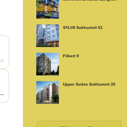
SYLVA Sukhumvit 61
Filbert 9
場
Upper Suites Sukhumvit 25
ー