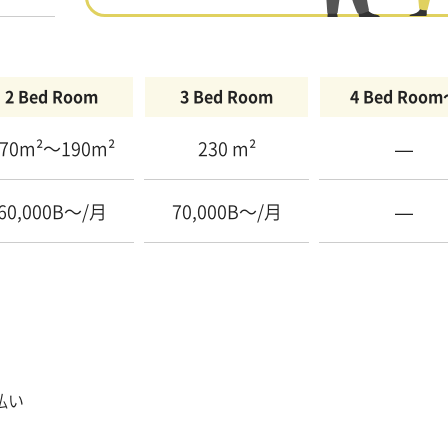
2 Bed Room
3 Bed Room
4 Bed Roo
70m²〜190m²
230 m²
—
60,000B〜/月
70,000B〜/月
—
払い