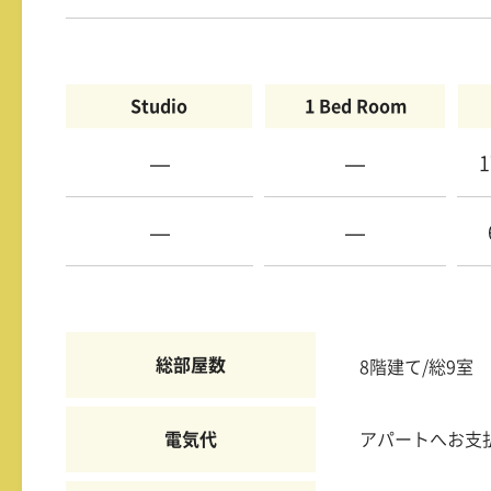
Studio
1 Bed Room
—
—
1
—
—
総部屋数
8階建て/総9室
電気代
アパートへお支