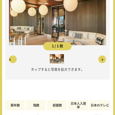
1 / 1 枚
タップすると写真を拡大できます。
日本人入居
築年数
階数
部屋数
日本のテレビ
率