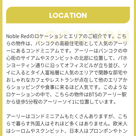
LOCATION
Noble Red
のロケーションとエリアのご紹介です。こち
らの物件は、バンコクの高級住宅街として人気のアーリ
ーにあるコンドミニアムです。アーリーはバンコクの中
心街のサイアムやスクンビットの北部に位置して、パホ
ンヨーティン通りに沿ってオフィスビルが立ち並び、ソ
イに入るとタイ人富裕層に人気のエリアで閑静な邸宅や
おしゃれなカフェやレストランが点在して他のエリアか
らショッピングや食事に来るほど人気です。このような
ロケーションの中で、こちらの物件は
BTS
のアーリー駅
から徒歩
5
分程のアーリーソイ
1
に位置しています。
アーリーはコンドミニアムもたくさんありますが、こち
らで暮らす外国人はそれほど多くはありません。欧米人
はシーロムやスクンビット、日本人はプロンポンやトン