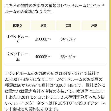
こちらの物件のお部屋の種類は
1
ベッドルームと
2
ベッド
ルームの
2
種類になります。
間取り
家賃
広さ
戸数
1ベッドルー
25000B〜
34〜57㎡
ム
2ベッドルー
40000B〜
66〜69㎡
ム
1
ベッドルームのお部屋の広さは
34
から
57
㎡で賃料は
25,000THB
からになります。
2
ベッドルームのお部屋の
種類は
66
から
69
㎡で賃料は
40,000THB
です。賃料以外に
は電気代は電力会社へ直接の支払いで、水道代はユニッ
トあたり
20THB
をコンドミニアムの管理事務所への支払
いです。インターネットは
TRUE
や
TOT
などのインターネ
ット会社との契約になります。