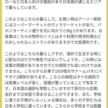
ローなど日本人向けの施設があり日本語の通じるエリア
で暮らしています。
このようなこちらの暮らしで、お買い物はアーリー駅前
にはスーパーマーケットのヴィラマーケットがあり、パ
ホンヨーティン通りを北に向かうと
Big C
があります。お
食事はこちらの物件のソイにはタイ料理や西洋料理など
のおしゃれなレストランがありますので大変便利です。
このようなこちらの暮らしですが、海外で生活する時に
心配なのはケガや病気ではないでしょうか。この時には
言葉の問題がありますのでどの病院でも良いわけではあ
りません。こちらからお車で
10
分程のサナームパオにパ
ヤタイ
2
病院があります。こちらの病院はタイの病院で
は医療レベルが高く、設備が整っていることで有名で
す。日本語の通訳も常駐していますので受付から診察、
会計まで日本語で済ませることができます。また、学校
に通うお子様がいらっしゃる場合は、多くの子供たちは
日本人学校に通っています。こちらから学校までは距離