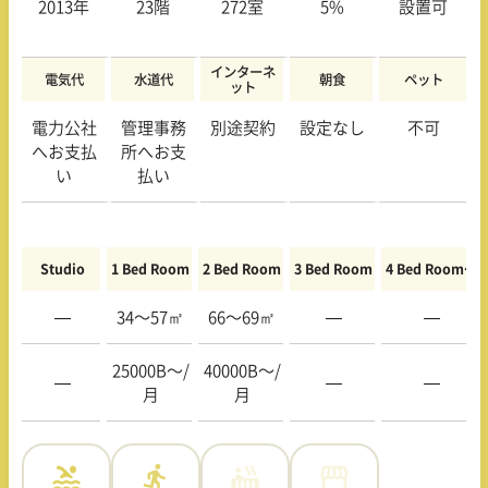
2013年
23階
272室
5%
設置可
インターネ
電気代
水道代
朝食
ペット
ット
電力公社
管理事務
別途契約
設定なし
不可
へお支払
所へお支
い
払い
Studio
1 Bed Room
2 Bed Room
3 Bed Room
4 Bed Room〜
—
34〜57㎡
66〜69㎡
—
—
25000B〜/
40000B〜/
—
—
—
月
月