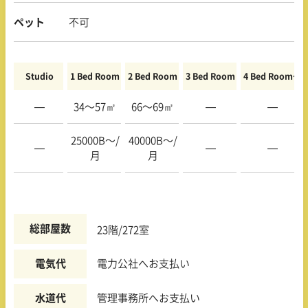
ペット
不可
Studio
1 Bed Room
2 Bed Room
3 Bed Room
4 Bed Room〜
—
34〜57㎡
66〜69㎡
—
—
25000B〜/
40000B〜/
—
—
—
月
月
総部屋数
23階/272室
電気代
電力公社へお支払い
水道代
管理事務所へお支払い