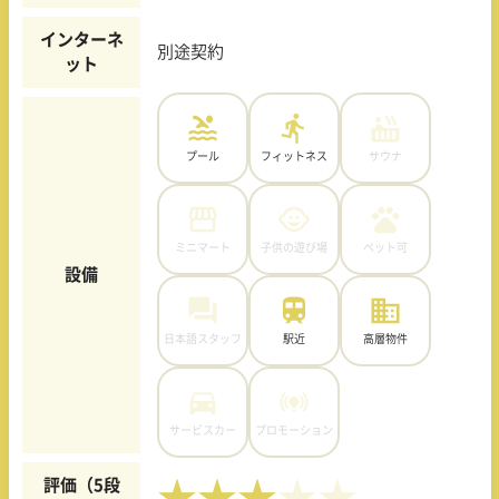
インターネ
別途契約
ット
プール
フィットネス
サウナ
ミニマート
子供の遊び場
ペット可
設備
日本語スタッフ
駅近
高層物件
サービスカー
プロモーション
評価（5段
★★★