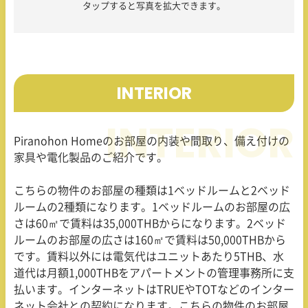
タップすると写真を拡大できます。
INTERIOR
Piranohon Home
のお部屋の内装や間取り、備え付けの
家具や電化製品のご紹介です。
こちらの物件のお部屋の種類は
1
ベッドルームと
2
ベッド
ルームの
2
種類になります。
1
ベッドルームのお部屋の広
さは
60
㎡で賃料は
35,000THB
からになります。
2
ベッド
ルームのお部屋の広さは
160
㎡で賃料は
50,000THB
から
です。賃料以外には電気代はユニットあたり
5THB
、水
道代は月額
1,000THB
をアパートメントの管理事務所に支
払います。インターネットは
TRUE
や
TOT
などのインター
ネット会社との契約になります。こちらの物件のお部屋