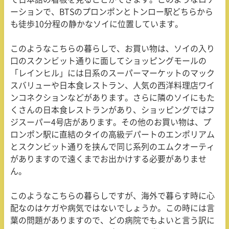
ーションで、
BTS
のプロンポンとトンロー駅どちらから
も徒歩
10
分程の静かなソイに位置しています。
このようなこちらの暮らしで、お買い物は、ソイの入り
口のスクンビット通りに面してショッピングモールの
「レインヒル」には日系のスーパーマーケットのマック
スバリューや日本食レストラン、人気の西洋料理店ワイ
ンコネクションなどがあります。さらに隣のソイにもた
くさんの日本食レストランがあり、ショッピングではフ
ジスーパー
4
号店があります。その他のお買い物は、プ
ロンポン駅に直結のタイの高級デパートのエンポリアム
とスクンビット通りを挟んで同じ系列のエムクオーティ
がありますので遠くまでお出かけする必要がありませ
ん。
このようなこちらの暮らしですが、海外で暮らす時に心
配なのはケガや病気ではないでしょうか。この時には言
葉の問題がありますので、どの病院でもよいと言う訳に