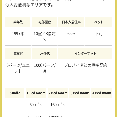
も大変便利なエリアです。
築年数
総部屋数
日本人居住率
ペット
1997年
10室／8階建
65%
不可
て
電気代
水道代
インターネット
5バーツ/ユニ
1000バーツ/
プロバイダとの直接契約
ット
月
Studio
1 Bed Room
2 Bed Room
3 Bed Room
4 Bed Room〜
—–
60m²～
160m²～
—–
—–