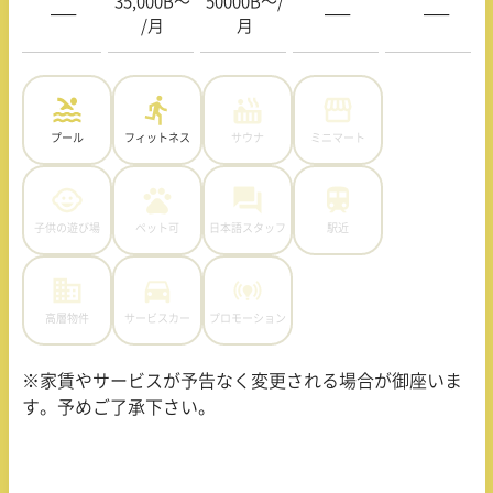
35,000B〜
50000B〜/
—–
—–
—–
/月
月
プール
フィットネス
サウナ
ミニマート
子供の遊び場
ペット可
日本語スタッフ
駅近
高層物件
サービスカー
プロモーション
※家賃やサービスが予告なく変更される場合が御座いま
す。予めご了承下さい。