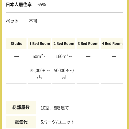
日本人居住率
65%
ペット
不可
Studio
1 Bed Room
2 Bed Room
3 Bed Room
4 Bed Room〜
—
60m²～
160m²～
—
—
35,000B〜
50000B〜/
—
—
—
/月
月
総部屋数
10室／8階建て
電気代
5バーツ/ユニット