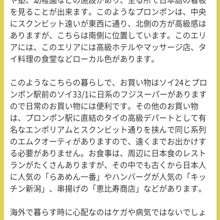
や塾、幼稚園などの施設があり、至る所で日本語の看板
を見ることが出来ます。このようなプロンポンは、中央
にスクンビット遠いが東西に通り、北側の方が高級感は
ありますが、こちらは南側に位置しています。このエリ
アには、このエリアには高級ホテルやマッサージ店、タ
イ料理の食堂などローカル色があります。
このようなこちらの暮らしで、お買い物はソイ
24
とプロ
ンポン駅前のソイ
33/1
に日系のフジスーパーがあります
ので日常のお買い物には便利です。その他のお買い物
は、プロンポン駅に直結のタイの高級デパートとして有
名なエンポリアムとスクンビット通りを挟んで同じ系列
のエムクオーティがありますので、遠くまでお出かけす
る必要がありません。お食事は、周辺に日本食のレスト
ランがたくさんありますが、その中でも古くから日本人
に人気の「らあめん一番」やハンバーグが人気の「キッ
チン新潟」、串揚げの「恵比寿商店」などがあります。
海外で暮らす時に心配なのはケガや病気ではないでしょ