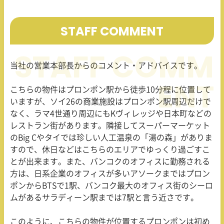
STAFF COMMENT
当社の営業本部長からのコメント・アドバイスです。
こちらの物件はプロンポン駅から徒歩
10
分程に位置して
いますが、ソイ
26
の商業施設はプロンポン駅周辺だけで
なく、ラマ
4
世通り周辺にも
K
ヴィレッジや日本町などの
レストラン街があります。隣接してスーパーマーケット
の
Big C
やタイでは珍しい人工温泉の「湯の森」がありま
すので、休日などはこちらのエリアでゆっくり過ごすこ
とが出来ます。また、バンコクのオフィスに勤務される
方は、日系企業のオフィスが多いアソークまではプロン
ポンから
BTS
で
1
駅、バンコク最大のオフィス街のシーロ
ムがあるサラディーン駅までは
7
駅と言う近さです。
このように、こちらの物件が位置するプロンポンは初め