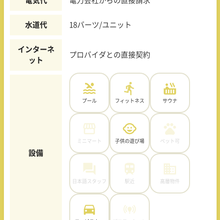
電気代
電力会社からの直接請求
水道代
18バーツ/ユニット
インターネ
プロバイダとの直接契約
ット
プール
フィットネス
サウナ
ミニマート
子供の遊び場
ペット可
設備
日本語スタッフ
駅近
高層物件