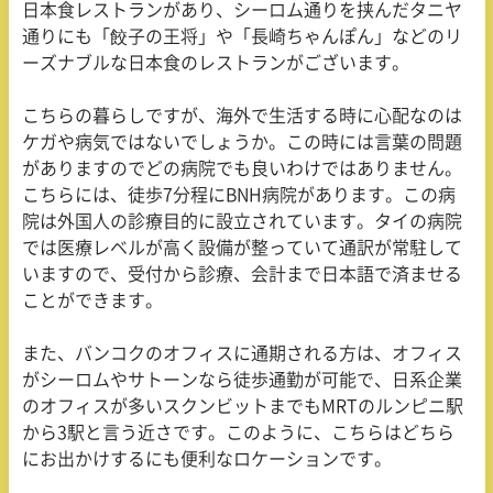
日本食レストランがあり、シーロム通りを挟んだタニヤ
通りにも「餃子の王将」や「長崎ちゃんぽん」などのリ
ーズナブルな日本食のレストランがございます。
こちらの暮らしですが、海外で生活する時に心配なのは
ケガや病気ではないでしょうか。この時には言葉の問題
がありますのでどの病院でも良いわけではありません。
こちらには、徒歩
7
分程に
BNH
病院があります。この病
院は外国人の診療目的に設立されています。タイの病院
では医療レベルが高く設備が整っていて通訳が常駐して
いますので、受付から診療、会計まで日本語で済ませる
ことができます。
また、バンコクのオフィスに通期される方は、オフィス
がシーロムやサトーンなら徒歩通勤が可能で、日系企業
のオフィスが多いスクンビットまでも
MRT
のルンピニ駅
から
3
駅と言う近さです。このように、こちらはどちら
にお出かけするにも便利なロケーションです。