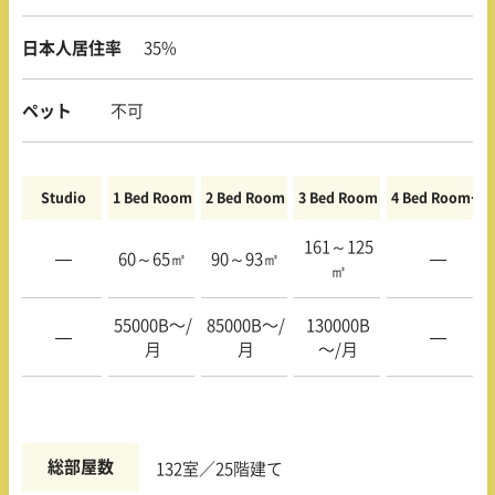
日本人居住率
35%
ペット
不可
Studio
1 Bed Room
2 Bed Room
3 Bed Room
4 Bed Room〜
161～125
—
60～65㎡
90～93㎡
—
㎡
55000B〜/
85000B〜/
130000B
—
—
月
月
〜/月
総部屋数
132室／25階建て