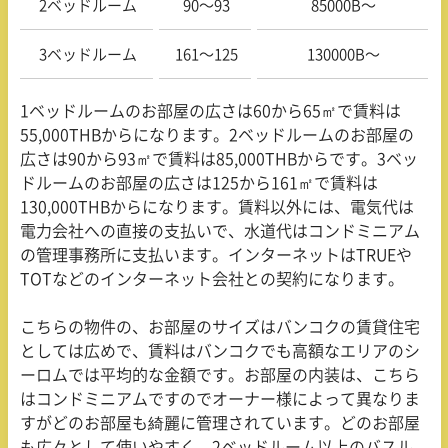
2ベッドルーム
90〜93
85000B〜
3ベッドルーム
161〜125
130000B〜
1
ベッドルームのお部屋の広さは
60
から
65
㎡で賃料は
55,000THB
からになります。
2
ベッドルームのお部屋の
広さは
90
から
93
㎡で賃料は
85,000THB
からです。
3
ベッ
ドルームのお部屋の広さは
125
から
161
㎡で賃料は
130,000THB
からになります。賃料以外には、電気代は
電力会社への直接の支払いで、水道代はコンドミニアム
の管理事務所に支払います。インターネットは
TRUE
や
TOT
などのインターネット会社との契約になります。
こちらの物件の、お部屋のサイズはバンコクの賃貸住宅
としては広めで、賃料はバンコクでも高額なエリアのシ
ーロムでは平均的な金額です。お部屋の内装は、こちら
はコンドミニアムですのでオーナー様によって異なりま
すがどのお部屋も綺麗に管理されています。どのお部屋
も広々として使いやすく、
2
ベッドルーム以上のバスル