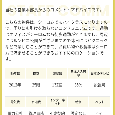
当社の営業本部長からのコメント・アドバイスです。
こちらの物件は、シーロムでもハイクラスになりますの
で、周りにも引けを取らないコンドミニアムです。通勤
はオフィスがシーロムなら徒歩通勤ができますし、周辺
にはルンピニ公園がございますので休日にはピクニック
などで楽しむことができて、お買い物やお食事はシーロ
ムで済ませることができるおすすめのロケーションで
す。
日本人入居
築年数
階数
部屋数
日本のテレビ
率
2012年
25階
132室
35%
設置可
インターネ
電気代
水道代
朝食
ペット
ット
電力公社
管理事務
別途契約
設定なし
不可