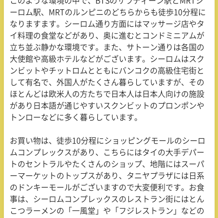
このような環境の中で、
BTS
のサラディーン駅と
MRT
シ
ーロム駅、
MRT
のルンピニのどちらからも徒歩
10
分程に
なりますます。シーロム通り方面にはマッサージ店やタ
イ料理の食堂などがあり、奥に進むとコンドミニアムが
立ち並ぶ静かな環境です。また、サトーン通りは各国の
大使館や高級ホテルなどがございます。シーロムはスク
ンビットやチットロムとともにバンコクの高級住宅街と
して有名で、外国人がたくさん暮らしていますが、その
ほとんどは欧米人の方たちで日本人は日本人向けの施設
があり日本語が通じやすいスクンビットのプロンポンや
トンローなどに多く暮らしています。
お買い物は、徒歩
10
分程にショッピングモールのシーロ
ムコンプレックスがあり、こちらにはタイの大手デパー
トのセントラルやたくさんのショップ、地階にはスーパ
ーマーケットのトップスがあり、タニヤプラザには日系
のドンキーモールがございますので大変便利です。お食
事は、シーロムコンプレックスのレストラン街にはとん
こつラーメンの「一風堂」や「フジレストラン」などの