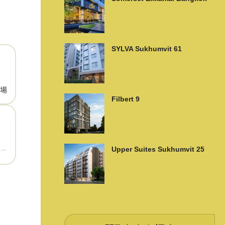
SYLVA Sukhumvit 61
場
Filbert 9
Upper Suites Sukhumvit 25
ー