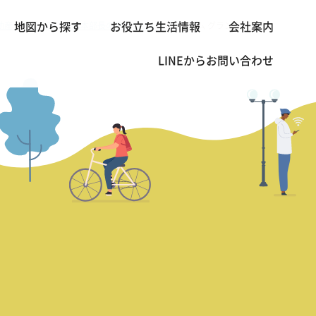
産・賃貸 TOP
営業本部長の熱血レビュー
シーロム グランド テラス
地図から探す
お役立ち生活情報
会社案内
>
>
LINEから
お問い合わせ