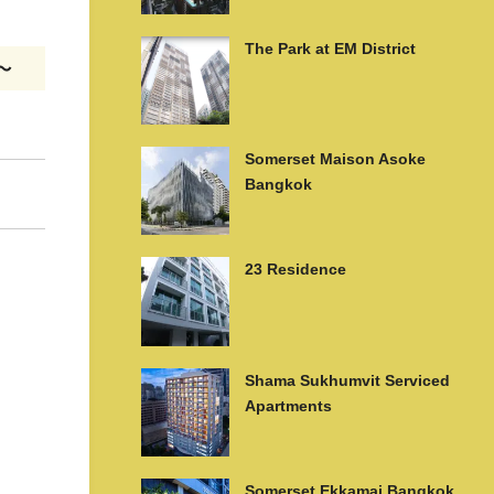
The Park at EM District
m〜
Somerset Maison Asoke
Bangkok
23 Residence
Shama Sukhumvit Serviced
Apartments
Somerset Ekkamai Bangkok