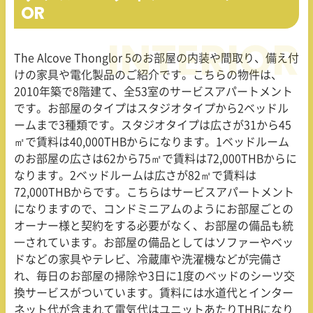
OR
The Alcove Thonglor 5
のお部屋の内装や間取り、備え付
けの家具や電化製品のご紹介です。こちらの物件は、
2010
年築で
8
階建て、全
53
室のサービスアパートメント
です。お部屋のタイプはスタジオタイプから
2
ベッドル
ームまで
3
種類です。スタジオタイプは広さが
31
から
45
㎡で賃料は
40,000THB
からになります。
1
ベッドルーム
のお部屋の広さは
62
から
75
㎡で賃料は
72,000THB
からに
なります。
2
ベッドルームは広さが
82
㎡で賃料は
72,000THB
からです。こちらはサービスアパートメント
になりますので、コンドミニアムのようにお部屋ごとの
オーナー様と契約をする必要がなく、お部屋の備品も統
一されています。お部屋の備品としてはソファーやベッ
ドなどの家具やテレビ、冷蔵庫や洗濯機などが完備さ
れ、毎日のお部屋の掃除や
3
日に
1
度のベッドのシーツ交
換サービスがついています。賃料には水道代とインター
ネット代が含まれて電気代はユニットあたり
THB
になり