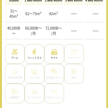
Studio
1 Bed Room
2 Bed Room
3 Bed Room
4 Bed Room〜
31〜
62〜75m²
82m²
—–
—–
45m²
40,000B
60,000B〜
72,000B〜
—–
—–
〜
/月
/月
プール
フィットネス
サウナ
ミニマート
子供の遊び場
ペット可
日本語スタッフ
駅近
高層物件
サービスカー
プロモーション