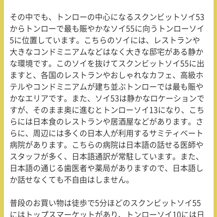
その中でも、トンローの中心になるスクンビットソイ
53
からトンローで最も賑やかなソイ
55
に向うトンローソイ
5
に位置しています。こちらのソイには、レストランや
大きなコンドミニアムなどはなく大きな邸宅がある静か
な環境です。このソイを抜けてスクンビットソイ
55
に出
ますと、各国のレストランやおしゃれなカフェ、高級ホ
テルやコンドミニアムが建ち並ぶトンローでは最も賑や
かなエリアです。また、ソイ
53
は静かなロケーションで
すが、そのまま奥に進むとトンローソイ
13
になり、こち
らには日本食のレストランや居酒屋などがあります。さ
らに、周辺には多くの日本人が利用するサミティベート
病院があります。こちらの病院は日本語の話せる医師や
スタッフが多く、日本語通訳が常駐しています。また、
日本語の通じる歯医者や薬局がありますので、日本語し
か話せなくても不自由はしません。
普段のお買い物は徒歩で
5
分ほどのスクンビットソイ
55
にはトップスマーケットがあり、トンローソイ
10
には日