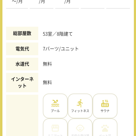
〜/月
/月
/月
総部屋数
53室／8階建て
電気代
7バーツ/ユニット
水道代
無料
インターネ
無料
ット
プール
フィットネス
サウナ
ミニマート
子供の遊び場
ペット可