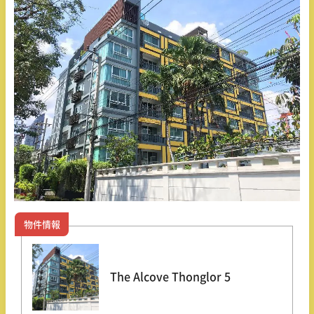
物件情報
The Alcove Thonglor 5