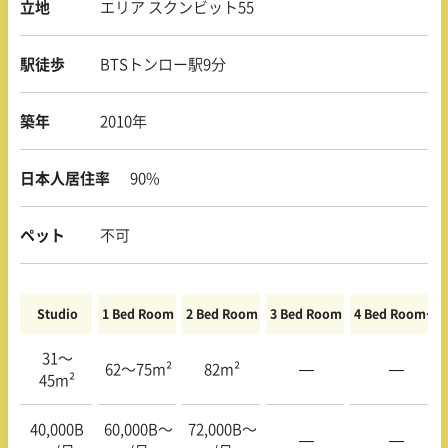
立地
エリア スクンビット55
駅徒歩
BTSトンロー駅9分
築年
2010年
日本人居住率
90%
ペット
不可
Studio
1 Bed Room
2 Bed Room
3 Bed Room
4 Bed Room〜
31〜
62〜75m²
82m²
—
—
45m²
40,000B
60,000B〜
72,000B〜
—
—