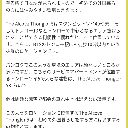
至る所で日本語が見られますので、初めての外国暮らし
の方には住みやすい環境と言えます。
The Alcove Thonglor 5
はスクンビットソイ
49
や
55
、そ
してトンロー
13
などトンローで中心となるエリア抜けら
れることができる利便性に優れたところに位置していま
す。さらに、
BTS
のトンロー駅にも徒歩
10
分以内という
抜群のロケーションです。
バンコクでこのような環境のエリアは騒々しいところが
多いですが、こちらのサービスアパートメントが位置す
るトンローソイ
5
で大きな建物は、
The Alcove Thonglor
5
くらいで
他は閑静な邸宅で都会の真ん中とは思えない環境です。
このようなロケーションに位置する
The Alcove
Thonglor 5
は、初めて外国暮らしをする方にはおすすめ
の物件と言えます。