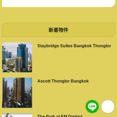
新着物件
Staybridge Suites Bangkok Thonglor
Ascott Thonglor Bangkok
The Park at EM District