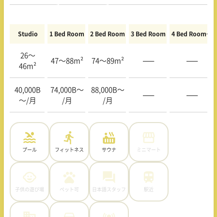
Studio
1 Bed Room
2 Bed Room
3 Bed Room
4 Bed Room〜
26〜
47〜88m²
74〜89m²
—–
—–
46m²
40,000B
74,000B〜
88,000B〜
—–
—–
〜/月
/月
/月
プール
フィットネス
サウナ
ミニマート
子供の遊び場
ペット可
日本語スタッフ
駅近