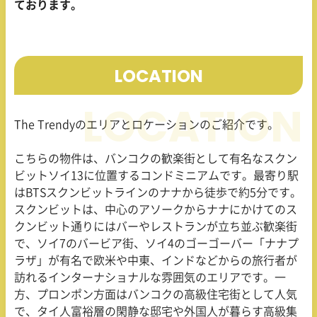
ております。
LOCATION
The Trendy
のエリアとロケーションのご紹介です。
こちらの物件は、バンコクの歓楽街として有名なスクン
ビットソイ
13
に位置するコンドミニアムです。最寄り駅
は
BTS
スクンビットラインのナナから徒歩で約
5
分です。
スクンビットは、中心のアソークからナナにかけてのス
クンビット通りにはバーやレストランが立ち並ぶ歓楽街
で、ソイ
7
のバービア街、ソイ
4
のゴーゴーバー「ナナプ
ラザ」が有名で欧米や中東、インドなどからの旅行者が
訪れるインターナショナルな雰囲気のエリアです。一
方、プロンポン方面はバンコクの高級住宅街として人気
で、タイ人富裕層の閑静な邸宅や外国人が暮らす高級集