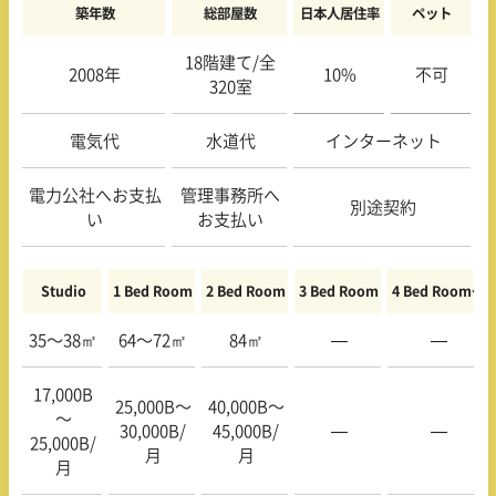
築年数
総部屋数
日本人居住率
ペット
18階建て
/全
2008年
10%
不可
320室
電気代
水道代
インターネット
電力公社へお支払
管理事務所へ
別途契約
い
お支払い
Studio
1 Bed Room
2 Bed Room
3 Bed Room
4 Bed Room〜
35〜38㎡
64〜72㎡
84㎡
—
—
17,000B
25,000B〜
40,000B〜
〜
30,000B/
45,000B/
—
—
25,000B/
月
月
月