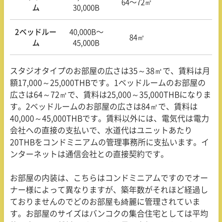
64〜72㎡
ム
30,000B
2ベッドルー
40,000B〜
84㎡
ム
45,000B
スタジオタイプのお部屋の広さは
35
～
38
㎡で、賃料は月
額
17,000
～
25,000THB
です。
1
ベッドルームのお部屋の
広さは
64
～
72
㎡で、賃料は
25,000
～
35,000THB
になりま
す。
2
ベッドルームのお部屋の広さは
84
㎡で、賃料は
40,000
～
45,000THB
です。賃料以外には、電気代は電力
会社への直接の支払いで、水道代はユニットあたり
20THB
をコンドミニアムの管理事務所に支払います。イ
ンターネットは通信会社との直接契約です。
お部屋の内装は、こちらはコンドミニアムですのでオー
ナー様によって異なりますが、築年数がそれほど経過し
ておりませんのでどのお部屋も綺麗に管理されていま
す。お部屋のサイズはバンコクの集合住宅としては平均