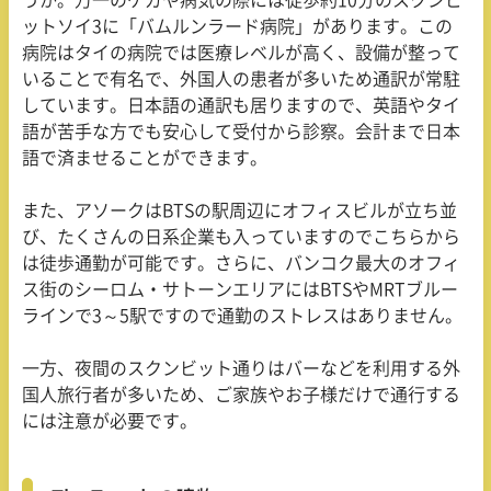
うか。万一のケガや病気の際には徒歩約
10
分のスクンビ
ットソイ
3
に「バムルンラード病院」があります。この
病院はタイの病院では医療レベルが高く、設備が整って
いることで有名で、外国人の患者が多いため通訳が常駐
しています。日本語の通訳も居りますので、英語やタイ
語が苦手な方でも安心して受付から診察。会計まで日本
語で済ませることができます。
また、アソークは
BTS
の駅周辺にオフィスビルが立ち並
び、たくさんの日系企業も入っていますのでこちらから
は徒歩通勤が可能です。さらに、バンコク最大のオフィ
ス街のシーロム・サトーンエリアには
BTS
や
MRT
ブルー
ラインで
3
～
5
駅ですので通勤のストレスはありません。
一方、夜間のスクンビット通りはバーなどを利用する外
国人旅行者が多いため、ご家族やお子様だけで通行する
には注意が必要です。