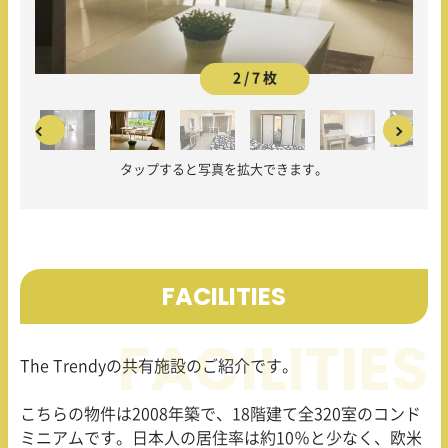
2 / 7 枚
タップすると写真を拡大できます。
FACILITIES
The Trendy
の共有施設のご紹介です。
こちらの物件は
2008
年築で、
18
階建て全
320
室のコンド
ミニアムです。日本人の居住率は約
10
％と少なく、欧米