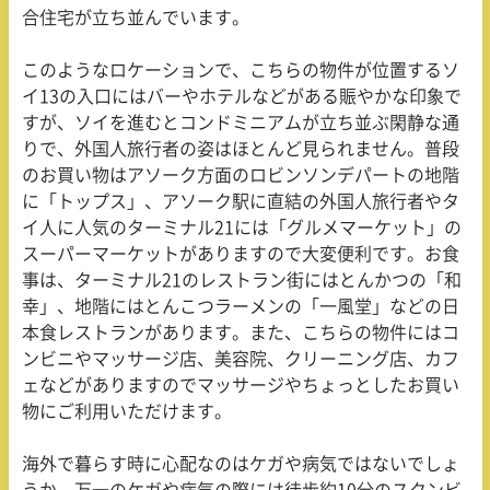
合住宅が立ち並んでいます。
このようなロケーションで、こちらの物件が位置するソ
イ
13
の入口にはバーやホテルなどがある賑やかな印象で
すが、ソイを進むとコンドミニアムが立ち並ぶ閑静な通
りで、外国人旅行者の姿はほとんど見られません。普段
のお買い物はアソーク方面のロビンソンデパートの地階
に「トップス」、アソーク駅に直結の外国人旅行者やタ
イ人に人気のターミナル
21
には「グルメマーケット」の
スーパーマーケットがありますので大変便利です。お食
事は、ターミナル
21
のレストラン街にはとんかつの「和
幸」、地階にはとんこつラーメンの「一風堂」などの日
本食レストランがあります。また、こちらの物件にはコ
ンビニやマッサージ店、美容院、クリーニング店、カフ
ェなどがありますのでマッサージやちょっとしたお買い
物にご利用いただけます。
海外で暮らす時に心配なのはケガや病気ではないでしょ