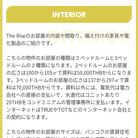
INTERIOR
The Rise
のお部屋の内装や間取り、備え付けの家具や電
化製品のご紹介です。
こちらの物件のお部屋の種類は２ベッドルームと
3
ベッ
ドルームの２種類になります。
2
ベッドルームのお部屋
の広さは
100
から
105
㎡で賃料は
50,000THB
からになりま
す。
3
ベッドルームのお部屋の広さは
137
から
297
㎡で賃
料は
70,000THB
からです。賃料以外には、電気代は電力
会社への直接の支払いで、水道代はユニットあたり
20THB
をコンドミニアムの管理事務所に支払います。イ
ンターネットは
TRUE
や
TOT
などのインターネット会社と
の契約になります。
こちらの物件のお部屋のサイズは、バンコクの賃貸住宅