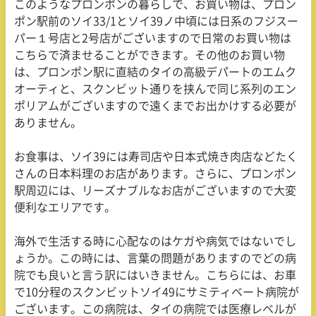
このようなプロンポンの暮らしで、お買い物は、プロン
ポン駅前のソイ
33/1
とソイ
39
ノ中頃には日系のフジスー
パー１号店と
2
号店がございますので日常のお買い物は
こちらで済ませることができます。その他のお買い物
は、プロンポン駅に直結のタイの高級デパートのエムク
オーティと、スクンビット通りを挟んで同じ系列のエン
ポリアムがございますので遠くまでお出かけする必要が
ありません。
お食事は、ソイ
39
には寿司店や日本式焼き肉店などたく
さんの日本料理のお店があります。さらに、プロンポン
駅周辺には、リーズナブルなお店がございますので大変
便利なエリアです。
海外で生活する時に心配なのはケガや病気ではないでし
ょうか。この時には、言葉の問題がありますのでどの病
院でも良いと言う訳にはいきません。こちらには、お車
で
10
分程のスクンビットソイ
49
にサミティベート病院が
ございます。この病院は、タイの病院では医療レベルが