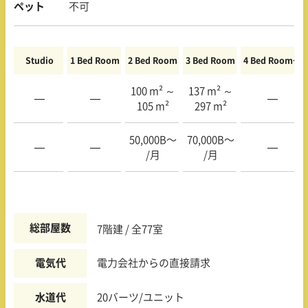
ペット
不可
Studio
1 Bed Room
2 Bed Room
3 Bed Room
4 Bed Room〜
100 m² ～
137 m² ～
—
—
—
105 m²
297 m²
50,000B〜
70,000B〜
—
—
—
/月
/月
総部屋数
7階建 / 全77室
電気代
電力会社からの直接請求
水道代
20バーツ/ユニット