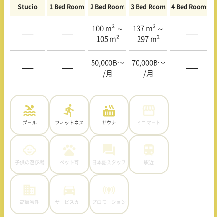
Studio
1 Bed Room
2 Bed Room
3 Bed Room
4 Bed Room〜
100 m² ～
137 m² ～
—–
—–
—–
105 m²
297 m²
50,000B〜
70,000B〜
—–
—–
—–
/月
/月
プール
フィットネス
サウナ
ミニマート
子供の遊び場
ペット可
日本語スタッフ
駅近
高層物件
サービスカー
プロモーション