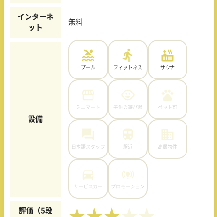
インターネ
無料
ット
プール
フィットネス
サウナ
ミニマート
子供の遊び場
ペット可
設備
日本語スタッフ
駅近
高層物件
サービスカー
プロモーション
評価（5段
★★★