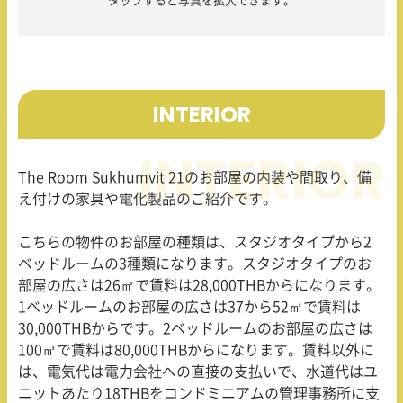
タップすると写真を拡大できます。
INTERIOR
The Room Sukhumvit 21
のお部屋の内装や間取り、備
え付けの家具や電化製品のご紹介です。
こちらの物件のお部屋の種類は、スタジオタイプから
2
ベッドルームの
3
種類になります。スタジオタイプのお
部屋の広さは
26
㎡で賃料は
28,000THB
からになります。
1
ベッドルームのお部屋の広さは
37
から
52
㎡で賃料は
30,000THB
からです。
2
ベッドルームのお部屋の広さは
100
㎡で賃料は
80,000THB
からになります。賃料以外に
は、電気代は電力会社への直接の支払いで、水道代はユ
ニットあたり
18THB
をコンドミニアムの管理事務所に支