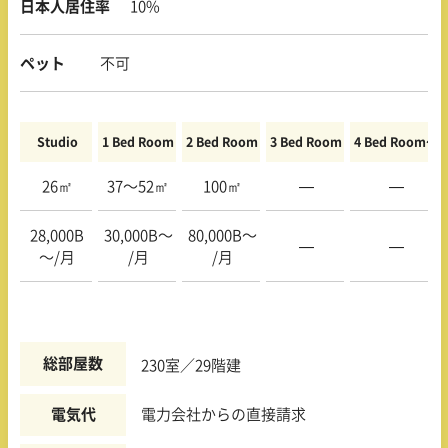
日本人居住率
10%
ペット
不可
Studio
1 Bed Room
2 Bed Room
3 Bed Room
4 Bed Room〜
26㎡
37〜52㎡
100㎡
—
—
28,000B
30,000B〜
80,000B〜
—
—
〜/月
/月
/月
総部屋数
230室／29階建
電気代
電力会社からの直接請求