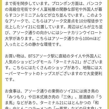
まで街を闊歩しています。プロンポン方面は、バンコク
の高級住宅街でタイ人富裕層の閑静な邸宅や外国人が暮
らすコンドミニアムなどが立ち並んでいます。このよう
なアソークで、こちらはアソーク交差点を
10
分程徒歩で
北上したソイ
21
に位置しています。周辺はビルが立ち並
び、アソーク通りの向かいにはシーナカリンウイロート
大学があります。こちらはアソーク通りから
100m
ほど
入ったところの静かな環境です。
お買い物は、
BTS
アソーク駅に直結のタイ人や外国人に
人気のショッピングモール「ターミナル
21
」がございま
す。こちらにはたくさんのショップがあり、地階にはス
ーパーマーケットのトップスがございますので大変便利
です。
お食事は、アソーク通りの東側のソイ
23
には焼き鳥の
「みつもり」や日本式焼き肉の「三休」、居酒屋の「う
ま馬」などがあり、ターミナル
21
にはとんかつの「和
幸」やとんこつラーメンの「一風堂」などの日本食レス