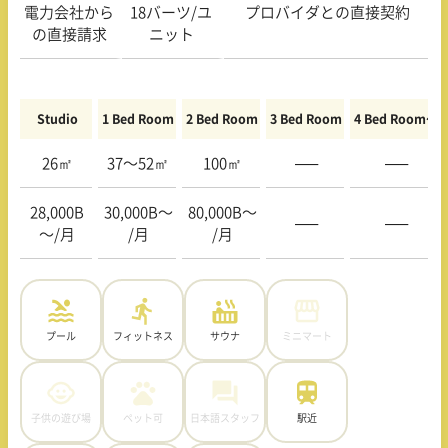
電力会社から
18バーツ/ユ
プロバイダとの直接契約
の直接請求
ニット
Studio
1 Bed Room
2 Bed Room
3 Bed Room
4 Bed Room〜
26㎡
37〜52㎡
100㎡
—–
—–
28,000B
30,000B〜
80,000B〜
—–
—–
〜/月
/月
/月
プール
フィットネス
サウナ
ミニマート
子供の遊び場
ペット可
日本語スタッフ
駅近