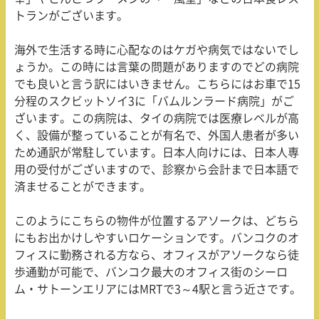
トランがございます。
海外で生活する時に心配なのはケガや病気ではないでし
ょうか。この時には言葉の問題がありますのでどの病院
でも良いと言う訳にはいきません。こちらにはお車で
15
分程のスクビットソイ
3
に「バムルンラード病院」がご
ざいます。この病院は、タイの病院では医療レベルが高
く、設備が整っていることが有名で、外国人患者が多い
ため通訳が常駐しています。日本人向けには、日本人専
用の受付がございますので、診察から会計まで日本語で
済ませることができます。
このようにこちらの物件が位置するアソークは、どちら
にもお出かけしやすいロケーションです。バンコクのオ
フィスに勤務される方なら、オフィスがアソークなら徒
歩通勤が可能で、バンコク最大のオフィス街のシーロ
ム・サトーンエリアには
MRT
で
3
～
4
駅と言う近さです。