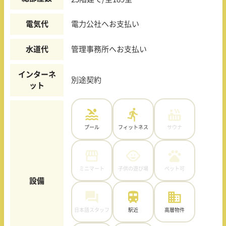
電気代
電力公社へお支払い
水道代
管理事務所へお支払い
インターネ
別途契約
ット
プール
フィットネス
サウナ
ミニマート
子供の遊び場
ペット可
設備
日本語スタッフ
駅近
高層物件