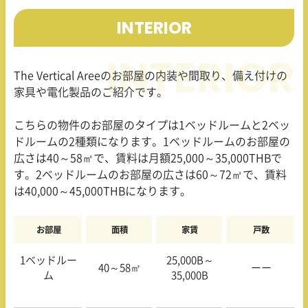
INTERIOR
The Vertical Aree
のお部屋の内装や間取り、備え付けの
家具や電化製品のご紹介です。
こちらの物件のお部屋のタイプは
1
ベッドルームと
2
ベッ
ドルームの
2
種類になります。
1
ベッドルームのお部屋の
広さは
40
～
58
㎡で、賃料は月額
25,000
～
35,000THB
で
す。
2
ベッドルームのお部屋の広さは
60
～
72
㎡で、賃料
は
40,000
～
45,000THB
になります。
お部屋
面積
家賃
戸数
1ベッドルー
25,000B～
40～
58
㎡
ーー
ム
35,000B