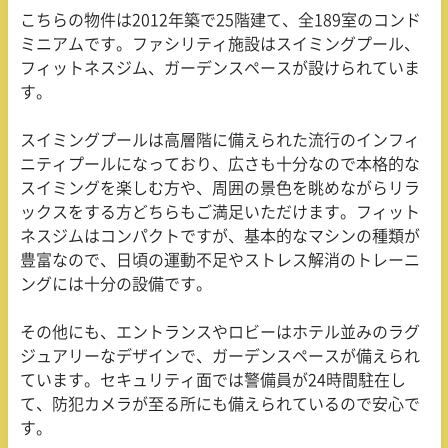
こちらの物件は
2012
年築で
25
階建て、全
189
室のコンド
ミニアムです。ファシリティ施設はスイミングプール、
フィットネスジム、ガーデンスペースが設けられていま
す。
スイミングプールは高層階に備えられた流行のインフィ
ニティプールになっており、広さも十分なので本格的な
スイミングを楽しむ方や、周囲の景色を眺めながらリラ
ックスをする方どちらもご満足いただけます。フィット
ネスジムはコンパクトですが、基本的なマシンの種類が
豊富なので、日頃の運動不足やストレス解消のトレーニ
ングには十分の設備です。
その他にも、エントランスやロビーはホテル並みのラグ
ジュアリーなデザインで、ガーデンスペースが備えられ
ています。セキュリティ面では警備員が
24
時間駐在し
て、防犯カメラが至る所にも備えられているので安心で
す。