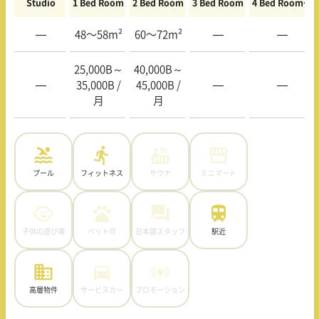
Studio
1 Bed Room
2 Bed Room
3 Bed Room
4 Bed Room〜
—
48〜58m²
60〜72m²
—
—
25,000B～
40,000B～
—
35,000B /
45,000B /
—
—
月
月
プール
フィットネス
サウナ
ミニマート
子供の遊び場
ペット可
日本語スタッフ
駅近
高層物件
サービスカー
プロモーション