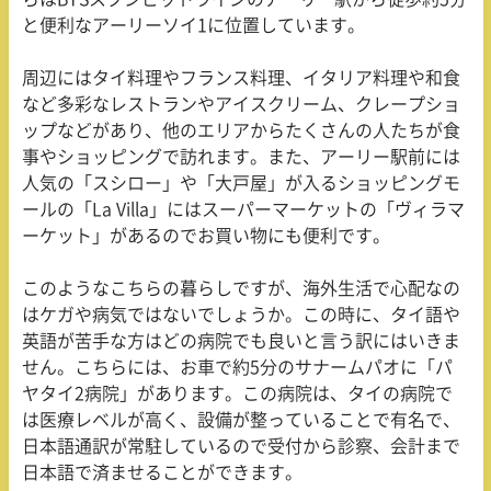
と便利なアーリーソイ
1
に位置しています。
周辺にはタイ料理やフランス料理、イタリア料理や和食
など多彩なレストランやアイスクリーム、クレープショ
ップなどがあり、他のエリアからたくさんの人たちが食
事やショッピングで訪れます。また、アーリー駅前には
人気の「スシロー」や「大戸屋」が入るショッピングモ
ールの「
La Villa
」にはスーパーマーケットの「ヴィラマ
ーケット」があるのでお買い物にも便利です。
このようなこちらの暮らしですが、海外生活で心配なの
はケガや病気ではないでしょうか。この時に、タイ語や
英語が苦手な方はどの病院でも良いと言う訳にはいきま
せん。こちらには、お車で約
5
分のサナームパオに「パ
ヤタイ
2
病院」があります。この病院は、タイの病院で
は医療レベルが高く、設備が整っていることで有名で、
日本語通訳が常駐しているので受付から診察、会計まで
日本語で済ませることができます。