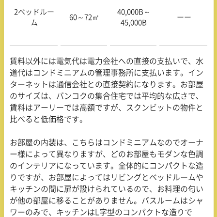
2ベッドルー
40,000B～
60～
72
㎡
ーー
ム
45,000B
賃料以外には電気代は電力会社への直接の支払いで、水
道代はコンドミニアムの管理事務所に支払います。イン
ターネットは通信会社との直接契約になります。お部屋
のサイズは、バンコクの集合住宅では平均的な広さで、
賃料はアーリーでは高額ですが、スクンビットの物件と
比べると低価格です。
お部屋の内装は、こちらはコンドミニアムなのでオーナ
ー様によって異なりますが、どのお部屋もモダンな色調
のインテリアになっています。全体的にコンパクトな造
りですが、お部屋によってはリビングとベッドルームや
キッチンの間に扉が設けられているので、お料理の匂い
が他の部屋に移ることがありません。バスルームはシャ
ワーのみで、キッチンは
L
字型のコンパクトな造りで