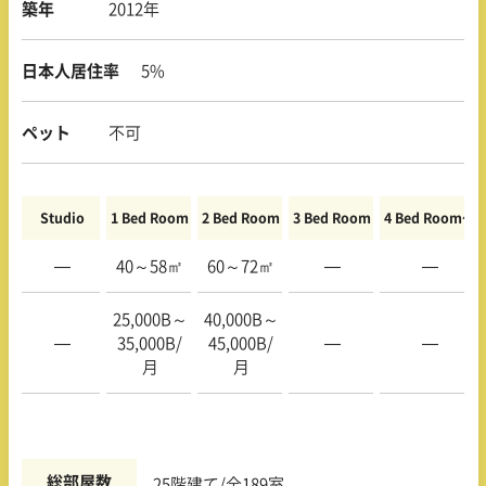
築年
2012年
日本人居住率
5%
ペット
不可
Studio
1 Bed Room
2 Bed Room
3 Bed Room
4 Bed Room〜
—
40～58㎡
60～72㎡
—
—
25,000B～
40,000B～
—
35,000B/
45,000B/
—
—
月
月
総部屋数
25階建て/全189室