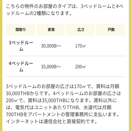
こちらの物件のお部屋のタイプは、
3
ベッドルームと
4
ベ
ッドルームの
2
種類になります。
間取り
家賃
広さ
戸数
3ベッドルー
30,000B〜
170㎡
ム
4ベッドルー
35,000B〜
200㎡
ム
3
ベッドルームのお部屋の広さは
170
㎡で、賃料は月額
30,000THB
からです。
4
ベッドルームのお部屋の広さは
200
㎡で、賃料は
35,000THB
になります。賃料以外に
は、電気代はユニットあたり
7THB
、水道代は月額
700THB
をアパートメントの管理事務所に支払います。
インターネットは通信会社と直接契約です。