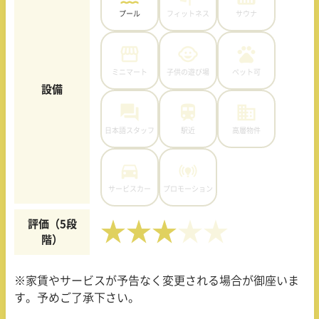
プール
フィットネス
サウナ
ミニマート
子供の遊び場
ペット可
設備
日本語スタッフ
駅近
高層物件
サービスカー
プロモーション
評価（5段
★★★
階）
※家賃やサービスが予告なく変更される場合が御座いま
す。予めご了承下さい。