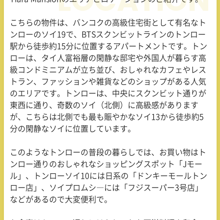
こちらの物件は、バンコクの高級住宅街として有名なト
ンローのソイ
19
で、
BTS
スクンビットラインのトンロー
駅から徒歩約
15
分に位置するアパートメントです。トン
ローは、タイ人富裕層の閑静な邸宅や外国人が暮らす高
級コンドミニアムが立ち並び、おしゃれなカフェやレス
トラン、ファッションや雑貨などのショップがある人気
のエリアです。トンローは、中央にスクンビット通りが
東西に通り、奇数のソイ（北側）に高級感があります
が、こちらは北側でも最も賑やかなソイ
13
から徒歩約
5
分の閑静なソイに位置しています。
このようなトンローの普段の暮らしでは、お買い物はト
ンロー通りのおしゃれなショッピングスポット「
J
モー
ル」、トンローソイ
10
には日系の「ドンキーモールトン
ロー店」、ソイプロムシ―には「フジスーパー
3
号店」
などがあるので大変便利で。