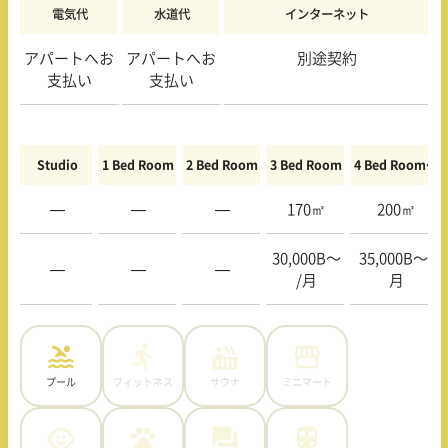
電気代
水道代
インターネット
アパートへお
アパートへお
別途契約
支払い
支払い
Studio
1 Bed Room
2 Bed Room
3 Bed Room
4 Bed Room〜
—
—
—
170㎡
200㎡
30,000B〜
35,000B〜/
—
—
—
/月
月
プール
フィットネス
サウナ
ミニマート