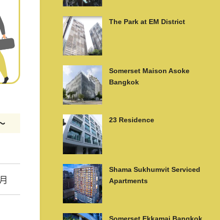
The Park at EM District
Somerset Maison Asoke
Bangkok
23 Residence
m〜
Shama Sukhumvit Serviced
/月
Apartments
Somerset Ekkamai Bangkok