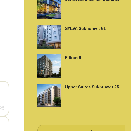
SYLVA Sukhumvit 61
Filbert 9
Upper Suites Sukhumvit 25
場