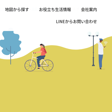
クの不動産・賃貸 TOP
営業本部長の熱血レビュー
バス ザ レジデンス
地図から探す
お役立ち生活情報
会社案内
>
>
LINEから
お問い合わせ