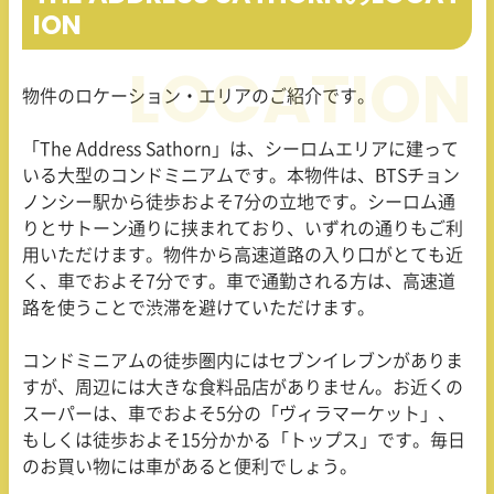
ION
物件のロケーション・エリアのご紹介です。
「
The Address Sathorn
」は、シーロムエリアに建って
いる大型のコンドミニアムです。本物件は、
BTS
チョン
ノンシー駅から徒歩およそ
7
分の立地です。シーロム通
りとサトーン通りに挟まれており、いずれの通りもご利
用いただけます。物件から高速道路の入り口がとても近
く、車でおよそ
7
分です。車で通勤される方は、高速道
路を使うことで渋滞を避けていただけます。
コンドミニアムの徒歩圏内にはセブンイレブンがありま
すが、周辺には大きな食料品店がありません。お近くの
スーパーは、車でおよそ
5
分の「ヴィラマーケット」、
もしくは徒歩およそ
15
分かかる「トップス」です。毎日
のお買い物には車があると便利でしょう。