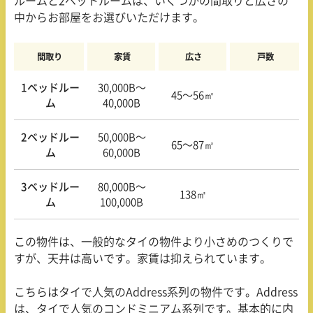
ルームと
2
ベットルームは、いくつかの間取りと広さの
中からお部屋をお選びいただけます。
間取り
家賃
広さ
戸数
1ベッドルー
30,000B〜
45〜56㎡
ム
40,000B
2ベッドルー
50,000B〜
65〜87㎡
ム
60,000B
3ベッドルー
80,000B〜
138㎡
ム
100,000B
この物件は、一般的なタイの物件より小さめのつくりで
すが、天井は高いです。家賃は抑えられています。
こちらはタイで人気の
Address
系列の物件です。
Address
は、タイで人気のコンドミニアム系列です。基本的に内