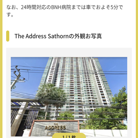
なお、
24
時間対応の
BNH
病院までは車でおよそ
5
分で
す。
The Address Sathornの外観お写真
1 / 1 枚