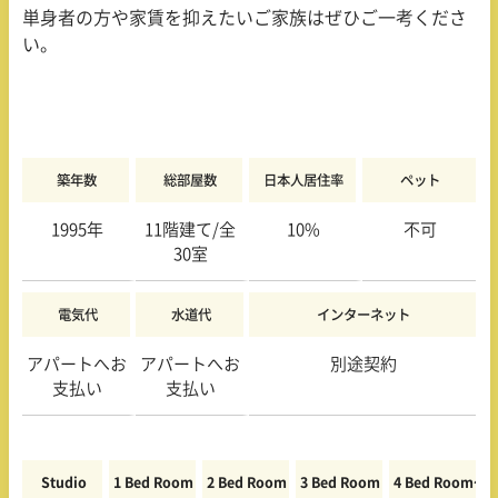
単身者の方や家賃を抑えたいご家族はぜひご一考くださ
い。
築年数
総部屋数
日本人居住率
ペット
1995
年
11階
建て/全
10
%
不可
30
室
電気代
水道代
インターネット
アパートへお
アパートへお
別途契約
支払い
支払い
Studio
1 Bed Room
2 Bed Room
3 Bed Room
4 Bed Room〜