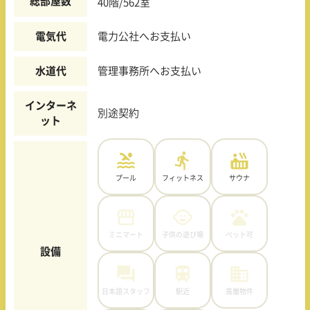
総部屋数
40階/562室
電気代
電力公社へお支払い
水道代
管理事務所へお支払い
インターネ
別途契約
ット
プール
フィットネス
サウナ
ミニマート
子供の遊び場
ペット可
設備
日本語スタッフ
駅近
高層物件