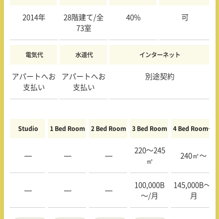
2014年
28階
建て/全
40%
可
73
室
電気代
水道代
インターネット
アパートへお
アパートへお
別途契約
支払い
支払い
Studio
1 Bed Room
2 Bed Room
3 Bed Room
4 Bed Room〜
220〜245
—
—
—
240㎡〜
㎡
100,000B
145,000B〜/
—
—
—
〜/月
月