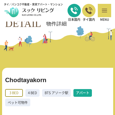
タイ／バンコク不動産・賃貸アパート・マンション
バンコクの不動産・賃貸 TOP
3 BED
Chodtayakorn
>
>
DETAIL
日本国内
タイ国内
MENU
物件詳細
Chodtayakorn
3 BED
4 BED
BTS アソーク駅
アパート
ペット可物件