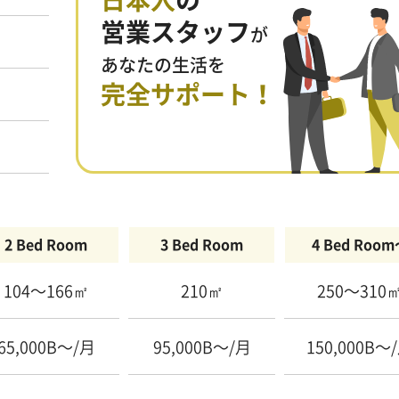
日本人
の
営業スタッフ
が
あなたの生活を
完全サポート！
2 Bed Room
3 Bed Room
4 Bed Roo
104〜166㎡
210㎡
250〜310
65,000B〜/月
95,000B〜/月
150,000B〜