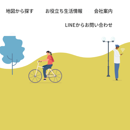
バンコクの不動産・賃貸 TOP
2BED
Domus
地図から探す
お役立ち生活情報
会社案内
>
>
LINEから
お問い合わせ