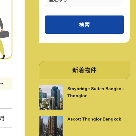
新着物件
m〜
Staybridge Suites Bangkok
Thonglor
㎡
/月
Ascott Thonglor Bangkok