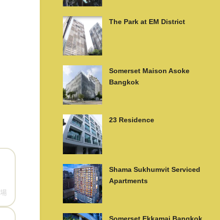
The Park at EM District
Somerset Maison Asoke
Bangkok
23 Residence
Shama Sukhumvit Serviced
Apartments
場
Somerset Ekkamai Bangkok