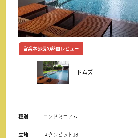
営業本部長の熱血レビュー
ドムズ
種別
コンドミニアム
立地
スクンビット18