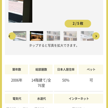
2 / 5 枚
タップすると写真を拡大できます。
築年数
総部屋数
日本人居住率
ペット
2006年
14階
建て/全
50
%
可
76室
電気代
水道代
インターネット