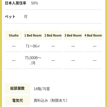
日本人居住率
50%
ペット
可
Studio
1 Bed Room
2 Bed Room
3 Bed Room
4 Bed Room〜
—
71〜96㎡
—
—
—
75,000B〜
—
—
—
—
/月
総部屋数
14階/76室
電気代
賃料込み（制限あり）