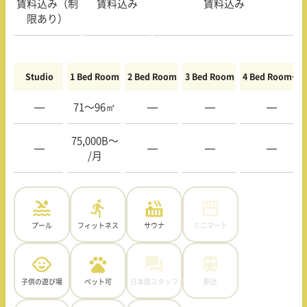
賃料込み（制
賃料込み
賃料込み
限あり）
Studio
1 Bed Room
2 Bed Room
3 Bed Room
4 Bed Room〜
—
71〜96㎡
—
—
—
75,000B〜
—
—
—
—
/月
プール
フィットネス
サウナ
ミニマート
子供の遊び場
ペット可
日本語スタッフ
駅近