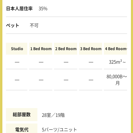
日本人居住率
35%
ペット
不可
Studio
1 Bed Room
2 Bed Room
3 Bed Room
4 Bed Room〜
—
—
—
—
325m²～
80,000B〜/
—
—
—
—
月
総部屋数
28室／19階
電気代
5バーツ/ユニット