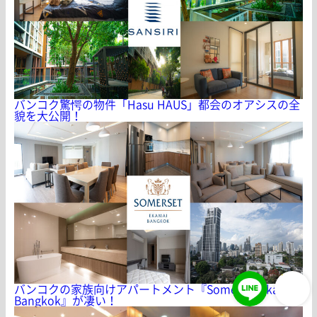
バンコク驚愕の物件「Hasu HAUS」都会のオアシスの全
貌を大公開！
バンコクの家族向けアパートメント『Somerset Ekamai
Bangkok』が凄い！