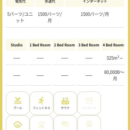
電気代
水道代
インターネット
5バーツ/ユニ
1500バーツ/
1500バーツ/月
ット
月
Studio
1 Bed Room
2 Bed Room
3 Bed Room
4 Bed Room〜
—–
—–
—–
—–
325m²～
80,000B〜/
—–
—–
—–
—–
月
プール
フィットネス
サウナ
ミニマート