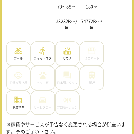
—
—
70〜88㎡
180㎡
—
33232B〜/
74772B〜/
—
—
—
月
月
プール
フィットネス
サウナ
ミニマート
子供の遊び場
ペット可
日本語スタッフ
駅近
高層物件
サービスカー
プロモーション
※家賃やサービスが予告なく変更される場合が御座いま
す。予めご了承下さい。