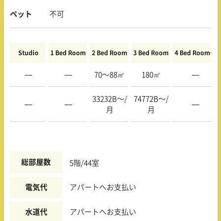
ペット
不可
Studio
1 Bed Room
2 Bed Room
3 Bed Room
4 Bed Room〜
—
—
70〜88㎡
180㎡
—
33232B〜/
74772B〜/
—
—
—
月
月
総部屋数
5階/44室
電気代
アパートへお支払い
水道代
アパートへお支払い