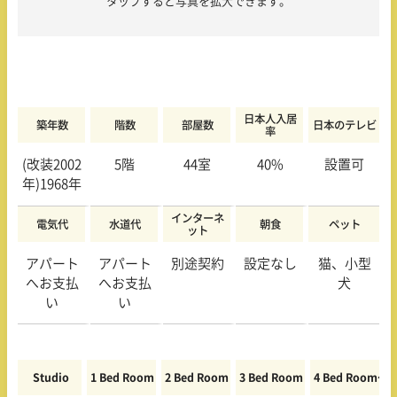
タップすると写真を拡大できます。
日本人入居
築年数
階数
部屋数
日本のテレビ
率
(改装2002
5階
44室
40%
設置可
年)1968年
インターネ
電気代
水道代
朝食
ペット
ット
アパート
アパート
別途契約
設定なし
猫、小型
へお支払
へお支払
犬
い
い
Studio
1 Bed Room
2 Bed Room
3 Bed Room
4 Bed Room〜