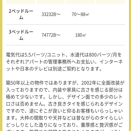
2ベッドルー
33232B〜
70〜88㎡
ム
3ベッドルー
74772B〜
180㎡
ム
電気代は
5.5
バーツ
/
ユニット、水道代は
800
バーツ
/
月を
それぞれアパートの管理事務所へお支払い、インターネ
ットや日本のテレビは別途ご契約となります。
築
50
年以上の物件ではありますが、
2002
年に全面改装が
入っておりますので、内装や家具に古さを感じる部分は
極めて少ないです。しかし、デザイン面での多少のレト
ロさは否めません。古き良きタイを感じられるデザイン
ですので、逆にそこが良いと仰るお客様もいらっしゃい
ます。大枠の間取りや天井などは昔ながらのタイらしい
どっしりとした造りになっており、重厚感と贅沢感がご