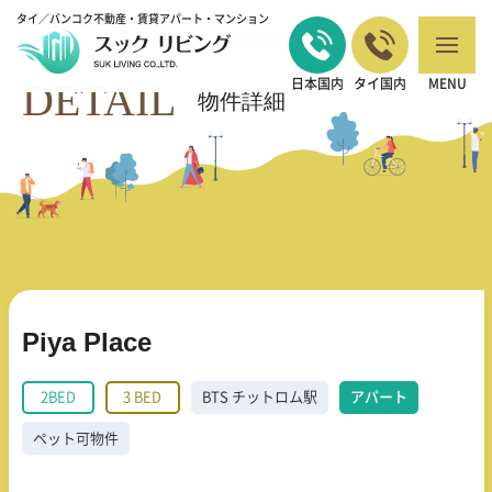
タイ／バンコク不動産・賃貸アパート・マンション
バンコクの不動産・賃貸 TOP
2BED
Piya Place
>
>
DETAIL
日本国内
タイ国内
MENU
物件詳細
Piya Place
2BED
3 BED
BTS チットロム駅
アパート
ペット可物件